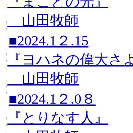
『まことの光』
山田牧師
■2024.1２.15
『ヨハネの偉大さ
山田牧師
■2024.1２.0８
『とりなす人』