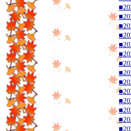
■2
■2
■2
■2
■2
■2
■2
■2
■2
■2
■2
■2
■2
■2