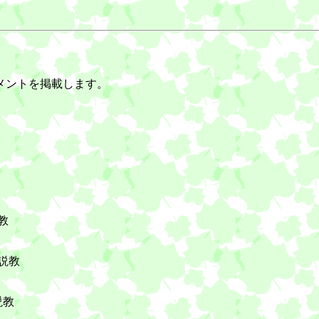
メントを掲載します。
教
拝説教
説教