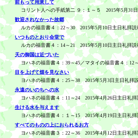
前もって用意して
コリント人への手紙第二 ９：１～５ 2015年5月31
歓迎されなかった故郷
ルカの福音書４：22～30 2015年5月10日主日礼拝説
いつものとおり会堂で
ルカの福音書４：14～21 2015年5月10日主日礼拝説
天の御国は近づいた
ヨハネの福音書４：39～45／マタイの福音書４：12～1
目を上げて畑を見なさい
ヨハネの福音書４：25～38 2015年5月3日主日礼拝
永遠のいのちへの水
ヨハネの福音書４：11～24 2015年4月26日主日礼
生ける水を与えます
ヨハネの福音書４：１～15 2015年4月19日主日礼
すべてのものの上におられるお方
ヨハネの福音書３：22～36 2015年4月12日主日礼