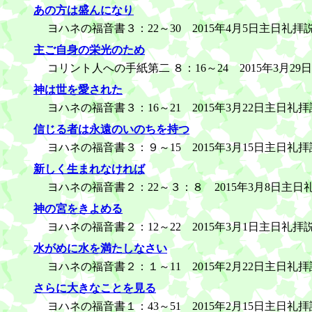
あの方は盛んになり
ヨハネの福音書３：22～30 2015年4月5日主日礼拝
主ご自身の栄光のため
コリント人への手紙第二 ８：16～24 2015年3月2
神は世を愛された
ヨハネの福音書３：16～21 2015年3月22日主日礼
信じる者は永遠のいのちを持つ
ヨハネの福音書３：９～15 2015年3月15日主日礼
新しく生まれなければ
ヨハネの福音書２：22～３：８ 2015年3月8日主日
神の宮をきよめる
ヨハネの福音書２：12～22 2015年3月1日主日礼拝
水がめに水を満たしなさい
ヨハネの福音書２：１～11 2015年2月22日主日礼
さらに大きなことを見る
ヨハネの福音書１：43～51 2015年2月15日主日礼