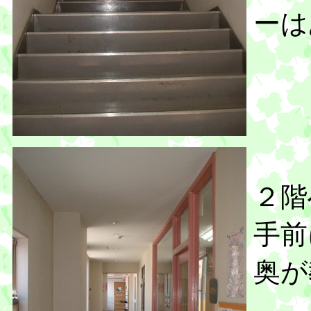
ーは
２階
手前
奥が