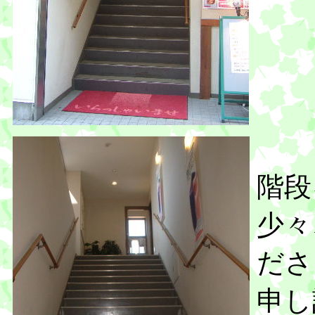
階段
少々
ださ
申し