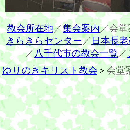
教会所在地
／
集会案内
／会堂
きらきらセンター
／
日本長老
／
八千代市の教会一覧
／
ゆりのきキリスト教会
＞
会堂