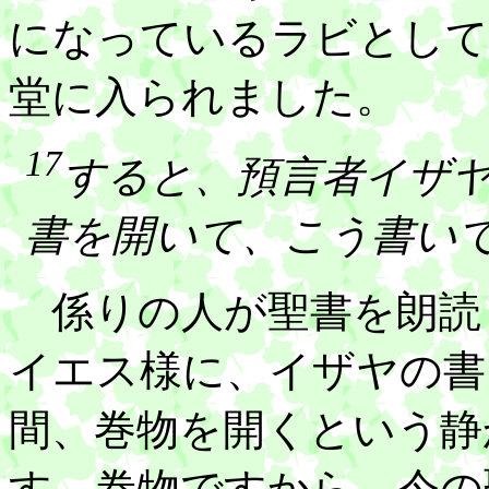
になっているラビとして
堂に入られました。
17
すると、預言者イザ
書を開いて、こう書い
係りの人が聖書を朗読
イエス様に、イザヤの書
間、巻物を開くという静
す。巻物ですから、今の