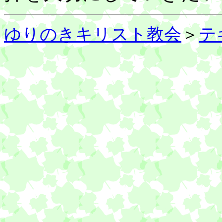
ゆりのきキリスト教会
＞
テ