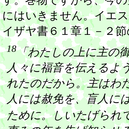
にはいきません。イエス
イザヤ書６１章１－２節
18
「わたしの上に主の
人々に福音を伝えるよ
れたのだから。主はわ
人には赦免を、盲人に
ために。しいたげられ