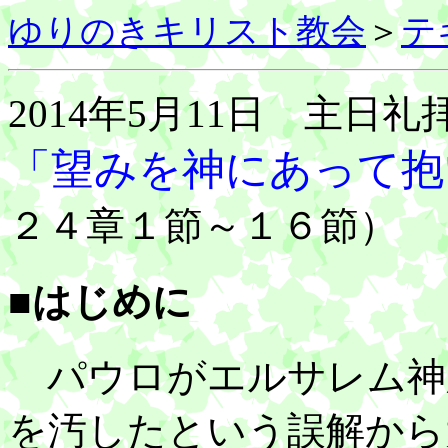
ゆりのきキリスト教会
＞
テ
2014年5月11日 主日礼
「望みを神にあって抱
２４章１節～１６節）
■はじめに
パウロがエルサレム神
を汚したという誤解から