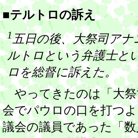
■テルトロの訴え
1
五日の後、大祭司アナ
ルトロという弁護士と
ロを総督に訴えた。
やってきたのは「大祭
会でパウロの口を打つよ
議会の議員であった「数