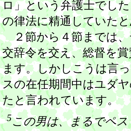
ロ」という弁護士でした
の律法に精通していたと
２節から４節までは、
交辞令を交え、総督を賞
ます。しかしこうは言っ
スの在任期間中はユダヤ
たと言われています。
5
この男は、まるでペス