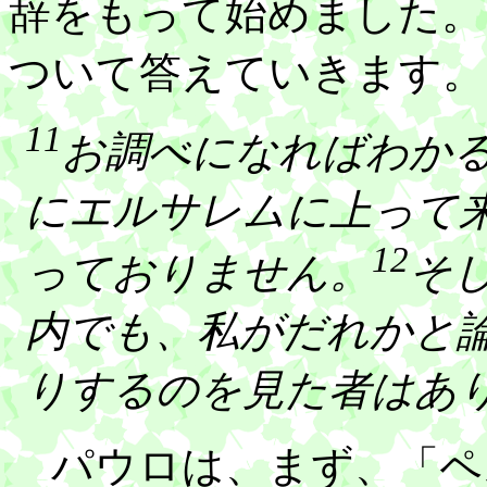
辞をもって始めました。
ついて答えていきます。
11
お調べになればわか
にエルサレムに上って
12
っておりません。
そ
内でも、私がだれかと
りするのを見た者はあ
パウロは、まず、「ペ