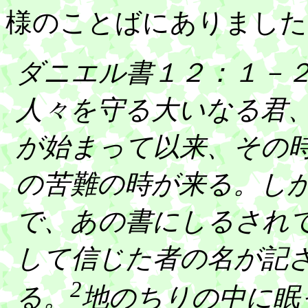
様のことばにありました
ダニエル書１２：１－
人々を守る大いなる君
が始まって以来、その
の苦難の時が来る。し
で、あの書にしるされ
して信じた者の名が記
2
る。
地のちりの中に眠