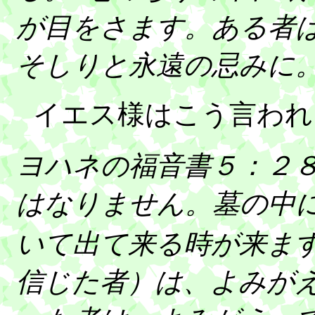
が目をさます。ある者
そしりと永遠の忌みに
イエス様はこう言われ
ヨハネの福音書５：２
はなりません。墓の中
いて出て来る時が来ま
信じた者）は、よみが