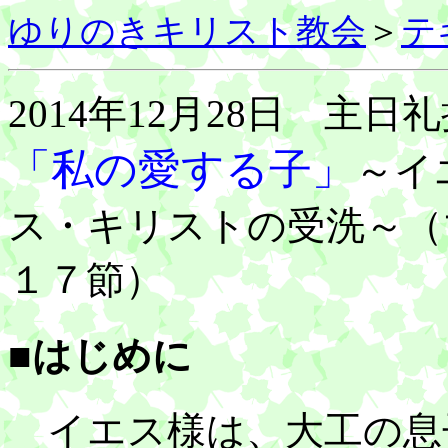
ゆりのきキリスト教会
＞
テ
2014年12月28日 主日
「私の愛する子」
～イ
ス・キリストの受洗～（
１７節）
■はじめに
イエス様は、大工の息