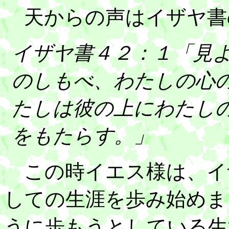
天からの声はイザヤ書
イザヤ書４２：１「見
のしもべ、わたしの心
たしは彼の上にわたし
をもたらす。」
この時イエス様は、イ
しての生涯を歩み始めま
うに歩もうとしている生