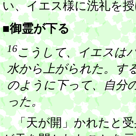
い、イエス様に洗礼を授
■御霊が下る
16
こうして、イエスは
水から上がられた。す
のように下って、自分
った。
「天が開」かれたと受