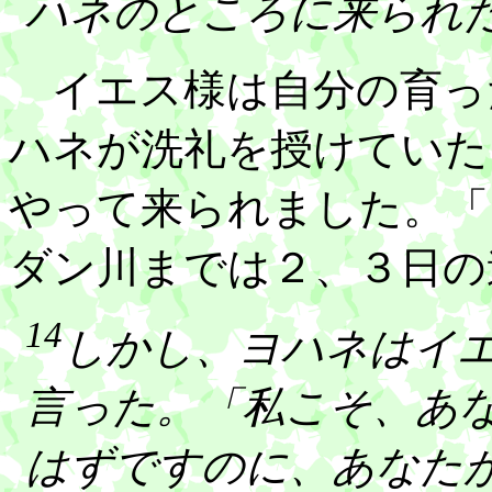
ハネのところに来られ
イエス様は自分の育っ
ハネが洗礼を授けていた
やって来られました。「
ダン川までは２、３日の
14
しかし、ヨハネはイ
言った。「私こそ、あ
はずですのに、あなた