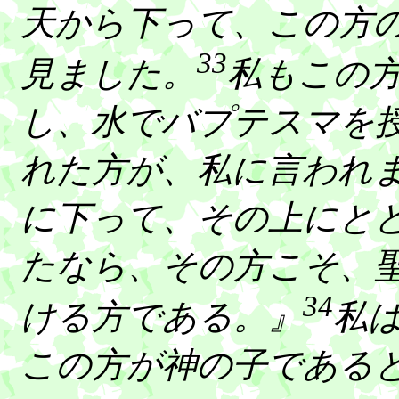
天から下って、この方
33
見ました。
私もこの
し、水でバプテスマを
れた方が、私に言われ
に下って、その上にと
たなら、その方こそ、
34
ける方である。』
私
この方が神の子である