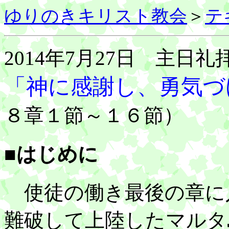
ゆりのきキリスト教会
＞
テ
2014年7月27日 主日礼
「神に感謝し、勇気づ
８章１節～１６節）
■はじめに
使徒の働き最後の章に
難破して上陸したマルタ