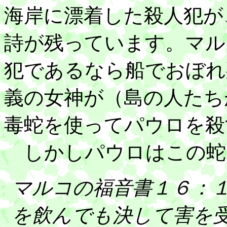
海岸に漂着した殺人犯が
詩が残っています。マル
犯であるなら船でおぼれ
義の女神が（島の人たち
毒蛇を使ってパウロを殺
しかしパウロはこの蛇
マルコの福音書１６：
を飲んでも決して害を