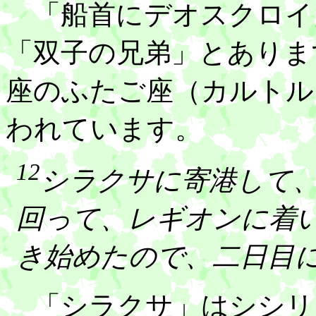
「船首にデオスクロイ
「双子の兄弟」とありま
座のふたご座（カルトル
われています。
12
シラクサに寄港して
回って、レギオンに着
き始めたので、二日目
「シラクサ」はシシリ