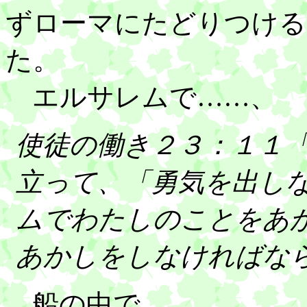
ずローマにたどりつける
た。
エルサレムで……、
使徒の働き２３：１１
立って、「勇気を出し
ムでわたしのことをあ
あかしをしなければな
船の中で……、