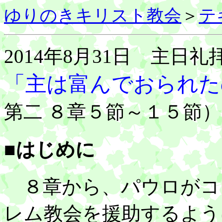
ゆりのきキリスト教会
＞
テ
2014年8月31日 主日礼
「主は富んでおられた
第二 ８章５節～１５節）
■はじめに
８章から、パウロがコ
レム教会を援助するよう