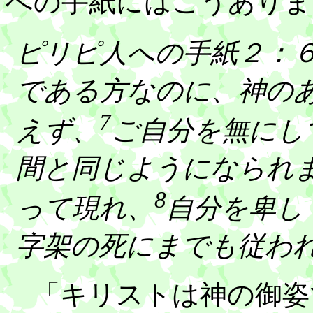
への手紙にはこうありま
ピリピ人への手紙２：
である方なのに、神の
7
えず、
ご自分を無にし
間と同じようになられ
8
って現れ、
自分を卑し
字架の死にまでも従わ
「キリストは神の御姿