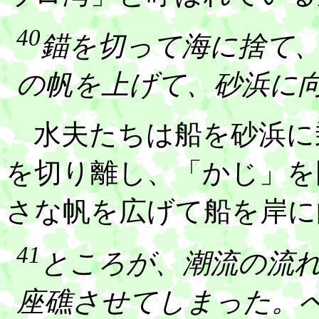
40
錨を切って海に捨て
の帆を上げて、砂浜に
水夫たちは船を砂浜に
を切り離し、「かじ」を
さな帆を広げて船を岸に
41
ところが、潮流の流
座礁させてしまった。