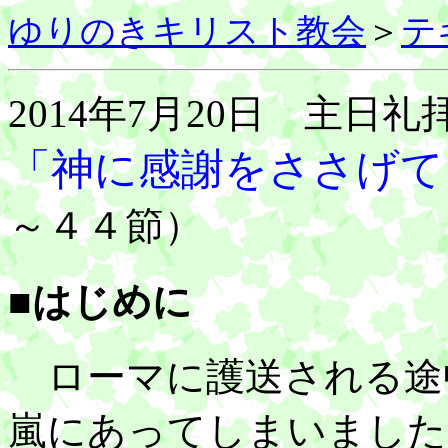
ゆりのきキリスト教会
＞
テ
2014年7月20日 主日礼
「神に感謝をささげて
～４４節）
■はじめに
ローマに護送される途
嵐にあってしまいました