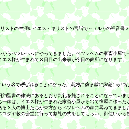
リストの生涯9. イエス・キリストの宮詣で～（ルカの福音書
からベツレヘムにやってきました。ベツレヘムの家畜小屋で
イエス様が生まれて８日目の出来事が今日の箇所になります。
という名で呼ばれることになった。胎内に宿る前に御使いがつ
約聖書の律法にあるとおり割礼を施されることになっていま
ち一家は、イエス様が生まれた家畜小屋から出て宿屋に移った
ある３人の博士たちが東方からベツレヘムの家に尋ねてきまし
ユダヤ教の会堂に行って割礼の式をしてもらい、御使いから