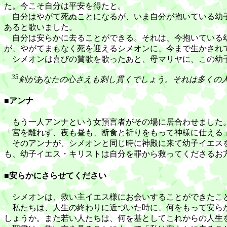
た。今こそ自分は平安を得たと。
自分はやがて死ぬことになるが、いま自分が抱いている幼子
あると歌いました。
自分は安らかに去ることができる。それは、今抱いている幼
が、やがてまもなく死を迎えるシメオンに、今まで生かされ
シメオンは喜びの賛歌を歌ったあと、母マリヤに、この幼子
35
剣があなたの心さえも刺し貫くでしょう。それは多くの
■アンナ
もう一人アンナという女預言者がその場に居合わせました。
「宮を離れず、夜も昼も、断食と祈りをもって神様に仕える
そのアンナが、シメオンと同じ時に神殿に来て幼子イエスを
も、幼子イエス・キリストは自分を罪から救ってくださるお
■安らかにさらせてください
シメオンは、救い主イエス様にお会いすることができたこと
私たちは、人生の終わりに近づいた時に、何をもって安らか
しょうか。また若い人たちは、何を基としてこれからの人生