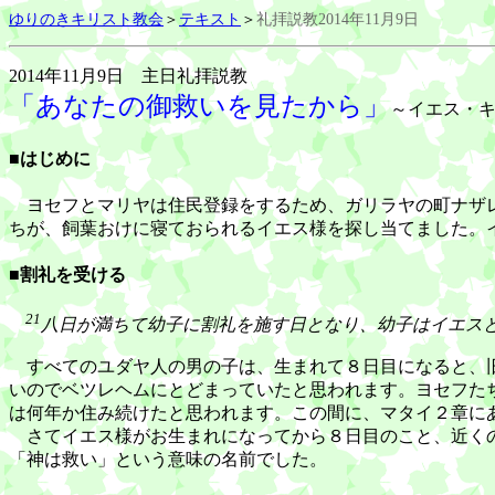
ゆりのきキリスト教会
＞
テキスト
＞
礼拝説教2014年11月9日
2014年11月9日 主日礼拝説教
「あなたの御救いを見たから」
～イエス・キ
■はじめに
ヨセフとマリヤは住民登録をするため、ガリラヤの町ナザレ
ちが、飼葉おけに寝ておられるイエス様を探し当てました。
■割礼を受ける
21
八日が満ちて幼子に割礼を施す日となり、幼子はイエス
すべてのユダヤ人の男の子は、生まれて８日目になると、旧
いのでベツレヘムにとどまっていたと思われます。ヨセフた
は何年か住み続けたと思われます。この間に、マタイ２章に
さてイエス様がお生まれになってから８日目のこと、近くの
「神は救い」という意味の名前でした。