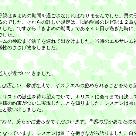
親はきよめの期間を過ごさなければなりませんでした。男の
るのでした。それらの詳しい規定は、旧約聖書のレビ記１２章
した。ですから「きよめの期間」である４０日が過ぎた時に
でした。
ムの神殿まで幼子を連れて出かけました。当時のエルサレム
犠牲のささげ物をしました。
老人が近づいてきました。
人は正しい、敬虔な人で、イスラエルの慰められることを待ち
リストの誕生を待ち望んでいて、キリストに会うまでは決し
様の約束がついに実現したことを知りました。シメオンは喜
たと歌い出しました。
30
どおり、安らかに去らせてくださいます。
私の目があなたの
なっています。シメオンは幼子を抱きながら語りました。自