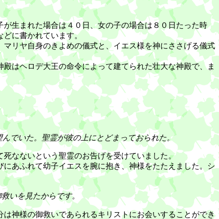
子が生まれた場合は４０日、女の子の場合は８０日たった時
などに書かれています。
、マリヤ自身のきよめの儀式と、イエス様を神にささげる儀式
神殿はヘロデ大王の命令によって建てられた壮大な神殿で、ま
望んでいた。聖霊が彼の上にとどまっておられた。
て死なないという聖霊のお告げを受けていました。
びにあふれて幼子イエスを腕に抱き、神様をたたえました。シ
御救いを見たからです。
分は神様の御救いであられるキリストにお会いすることができ