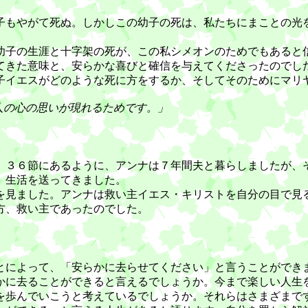
もやがて死ぬ。しかしこの幼子の死は、私たちにまことの光
子の生涯と十字架の死が、この私シメオンのためでもあると
てきた意味と、安らかな喜びと確信を与えてくださったのでし
イエスがどのような死に方をするか、そしてそのためにマリ
人の心の思いが現れるためです。」
３６節にあるように、アンナは７年間夫と暮らしましたが、
」生活を送ってきました。
見ました。アンナは救い主イエス・キリストを自分の目で見
方、救い主であったのでした。
によって、「安らかに去らせてください」と言うことができ
に去ることができると言えるでしょうか。今まで楽しい人生
を歩んでいこうと考えているでしょうか。それらはさまざまで