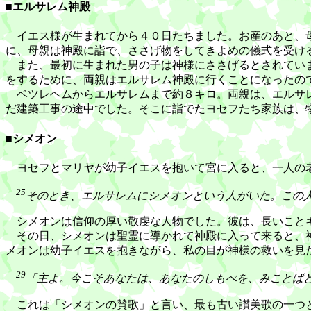
■エルサレム神殿
イエス様が生まれてから４０日たちました。お産のあと、母
に、母親は神殿に詣で、ささげ物をしてきよめの儀式を受け
また、最初に生まれた男の子は神様にささげるとされていま
をするために、両親はエルサレム神殿に行くことになったの
ベツレヘムからエルサレムまで約８キロ。両親は、エルサレ
だ建築工事の途中でした。そこに詣でたヨセフたち家族は、
■シメオン
ヨセフとマリヤが幼子イエスを抱いて宮に入ると、一人の
25
そのとき、エルサレムにシメオンという人がいた。この
シメオンは信仰の厚い敬虔な人物でした。彼は、長いことキ
その日、シメオンは聖霊に導かれて神殿に入って来ると、神
メオンは幼子イエスを抱きながら、私の目が神様の救いを見
29
「主よ。今こそあなたは、あなたのしもべを、みことば
これは「シメオンの賛歌」と言い、最も古い讃美歌の一つと