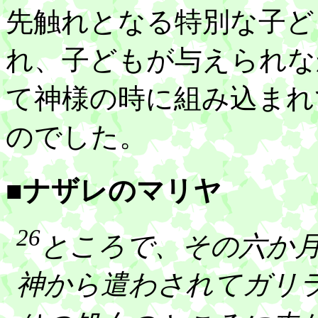
先触れとなる特別な子ど
れ、子どもが与えられな
て神様の時に組み込まれ
のでした。
■ナザレのマリヤ
26
ところで、その六か
神から遣わされてガリ