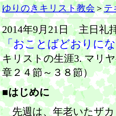
ゆりのきキリスト教会
＞
テ
2014年9月21日 主日礼
「おことばどおりにな
キリストの生涯3. マリ
章２４節～３８節）
■はじめに
先週は、年老いたザカ