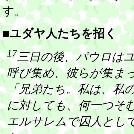
す。
■ユダヤ人たちを招く
17
三日の後、パウロは
呼び集め、彼らが集ま
「兄弟たち。私は、私
に対しても、何一つそ
エルサレムで囚人とし