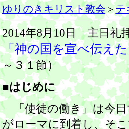
ゆりのきキリスト教会
＞
テ
2014年8月10日 主日礼
「神の国を宣べ伝えた
～３１節）
■はじめに
「使徒の働き」は今日
がローマに到着し、そこ