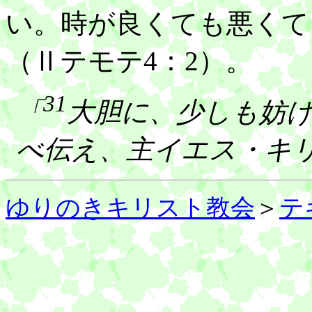
い。時が良くても悪くて
（Ⅱテモテ4：2）。
31
「
大胆に、少しも妨
べ伝え、主イエス・キ
ゆりのきキリスト教会
＞
テ