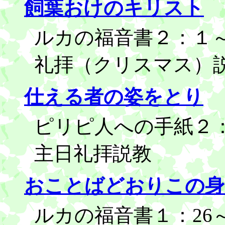
飼葉おけのキリスト
ルカの福音書２：１～７
礼拝（クリスマス）
仕える者の姿をとり
ピリピ人への手紙２：６
主日礼拝説教
おことばどおりこの身
ルカの福音書１：26～3