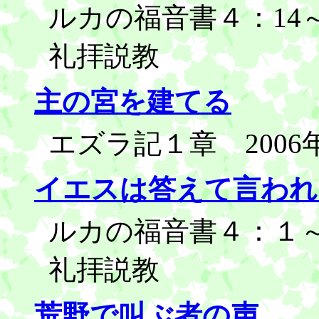
ルカの福音書４：14～2
礼拝説教
主の宮を建てる
エズラ記１章 2006
イエスは答えて言われ
ルカの福音書４：１～1
礼拝説教
荒野で叫ぶ者の声