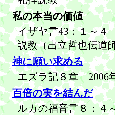
私の本当の価値
イザヤ書43：１～４ 
説教（出立哲也伝道
神に願い求める
エズラ記８章 2006
百倍の実を結んだ
ルカの福音書８：４～1