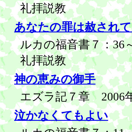
礼拝説教
あなたの罪は赦されて
ルカの福音書７：36～5
礼拝説教
神の恵みの御手
エズラ記７章 2006
泣かなくてもよい