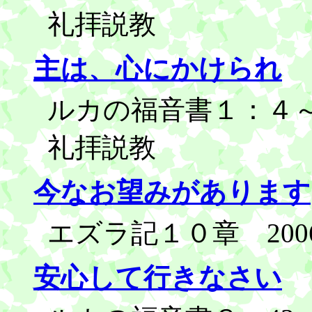
礼拝説教
主は、心にかけられ
ルカの福音書１：４～2
礼拝説教
今なお望みがあります
エズラ記１０章 200
安心して行きなさい