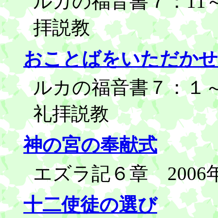
ルカの福音書７：11～
拝説教
おことばをいただかせ
ルカの福音書７：１～1
礼拝説教
神の宮の奉献式
エズラ記６章 2006
十二使徒の選び