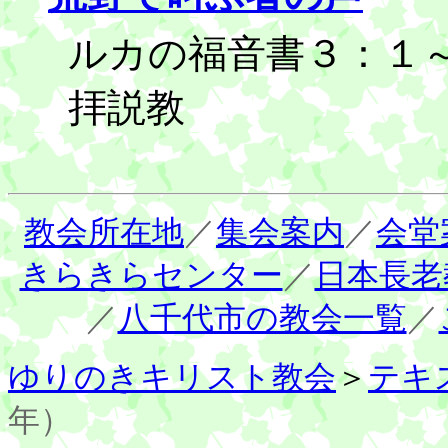
ルカの福音書３：１～1
拝説教
教会所在地
／
集会案内
／
会堂
きらきらセンター
／
日本長老
／
八千代市の教会一覧
／
ゆりのきキリスト教会
＞
テキ
年）