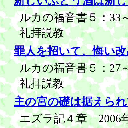
新しいぶどう酒は新し
ルカの福音書５：33～3
礼拝説教
罪人を招いて、悔い改
ルカの福音書５：27～3
礼拝説教
主の宮の礎は据えられ
エズラ記４章 2006