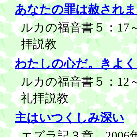
あなたの罪は赦されま
ルカの福音書５：17～
拝説教
わたしの心だ。きよく
ルカの福音書５：12～1
礼拝説教
主はいつくしみ深い
エズラ記３章 2006