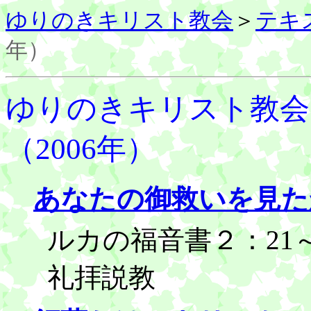
ゆりのきキリスト教会
＞
テキ
年）
ゆりのきキリスト教会
（2006年）
あなたの御救いを見た
ルカの福音書２：21～3
礼拝説教