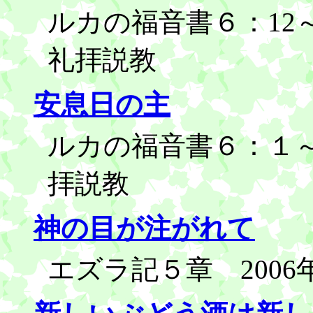
ルカの福音書６：12～1
礼拝説教
安息日の主
ルカの福音書６：１～1
拝説教
神の目が注がれて
エズラ記５章 2006