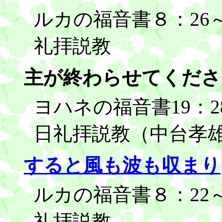
ルカの福音書８：26～3
礼拝説教
主が終わらせてくださ
ヨハネの福音書19：28
日礼拝説教（中台孝
すると風も波も収まり
ルカの福音書８：22～2
礼拝説教