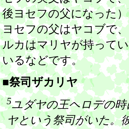
後ヨセフの父になった）
ヨセフの父はヤコブで、
ルカはマリヤが持ってい
いるなどです。
■祭司ザカリヤ
5
ユダヤの王ヘロデの時
ヤという祭司がいた。