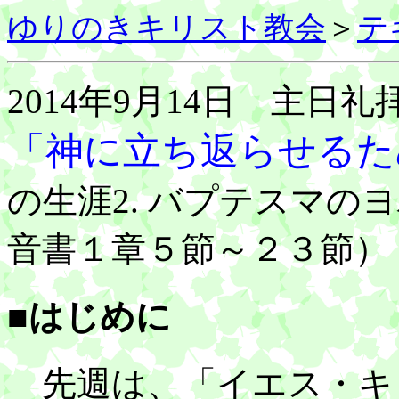
ゆりのきキリスト教会
＞
テ
2014年9月14日 主日礼
「神に立ち返らせるた
の生涯2. バプテスマの
音書１章５節～２３節）
■はじめに
先週は、「イエス・キ