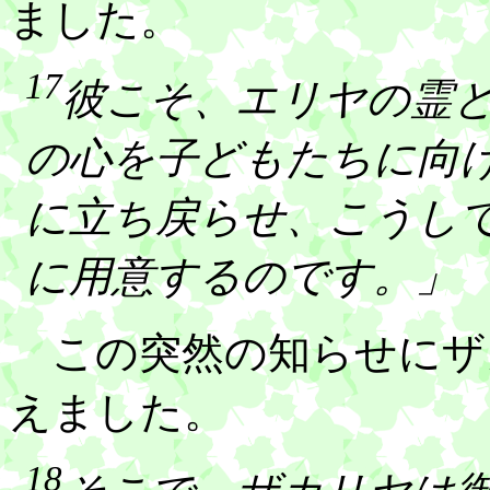
ました。
17
彼こそ、エリヤの霊
の心を子どもたちに向
に立ち戻らせ、こうし
に用意するのです。」
この突然の知らせにザ
えました。
18