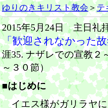
ゆりのきキリスト教会
＞
テ
2015年5月24日 主日礼
「歓迎されなかった故
涯35. ナザレでの宣教
～３０節）
■はじめに
イエス様がガリラヤに