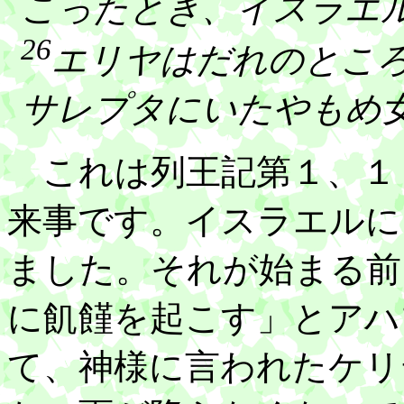
こったとき、イスラエ
26
エリヤはだれのとこ
サレプタにいたやもめ
これは列王記第１、１
来事です。イスラエルに
ました。それが始まる前
に飢饉を起こす」とアハ
て、神様に言われたケリ