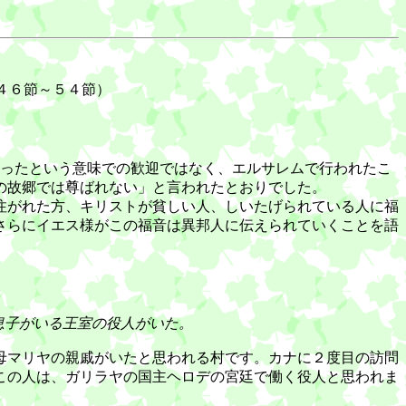
章４６節～５４節）
入ったという意味での歓迎ではなく、エルサレムで行われたこ
の故郷では尊ばれない」と言われたとおりでした。
注がれた方、キリストが貧しい人、しいたげられている人に福
さらにイエス様がこの福音は異邦人に伝えられていくことを語
息子がいる王室の役人がいた。
母マリヤの親戚がいたと思われる村です。カナに２度目の訪問
この人は、ガリラヤの国主ヘロデの宮廷で働く役人と思われま