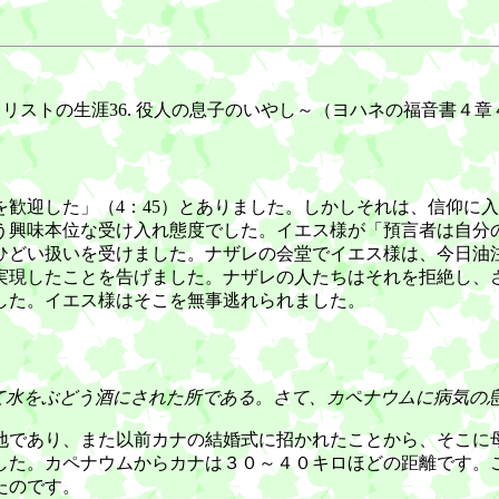
リストの生涯36. 役人の息子のいやし～（ヨハネの福音書４
歓迎した」（4：45）とありました。しかしそれは、信仰に
う興味本位な受け入れ態度でした。イエス様が「預言者は自分
どい扱いを受けました。ナザレの会堂でイエス様は、今日油
実現したことを告げました。ナザレの人たちはそれを拒絶し、
した。イエス様はそこを無事逃れられました。
て水をぶどう酒にされた所である。さて、カペナウムに病気の
であり、また以前カナの結婚式に招かれたことから、そこに
した。カペナウムからカナは３０～４０キロほどの距離です。
たのです。