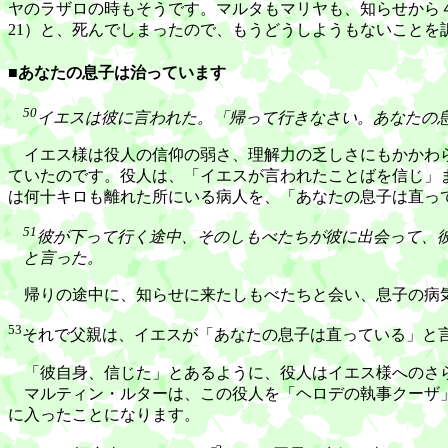
ヤのラザロの時もそうです。マルタもマリヤも、知らせから
21）と、死んでしまったので、もうどうしようもないことを
■あなたの息子は治っています
50
イエスは彼に言われた。「帰って行きなさい。あなたの
イエス様は役人の信仰の弱さ、理解力の乏しさにもかかわら
ていたのです。役人は、「イエスが言われたことばを信じ」
は何十キロも離れた所にいる病人を、「あなたの息子は直っ
51
彼が下って行く途中、そのしもべたちが彼に出会って、
と言った。
帰りの途中に、知らせに来たしもべたちと会い、息子の病気
53
それで父親は、イエスが「あなたの息子は直っている」と
「彼自身、信じた」とあるように、役人はイエス様へのさら
マルティン・ルターは、この役人を「ヘロデの執事クーザ」
に入ったことになります。