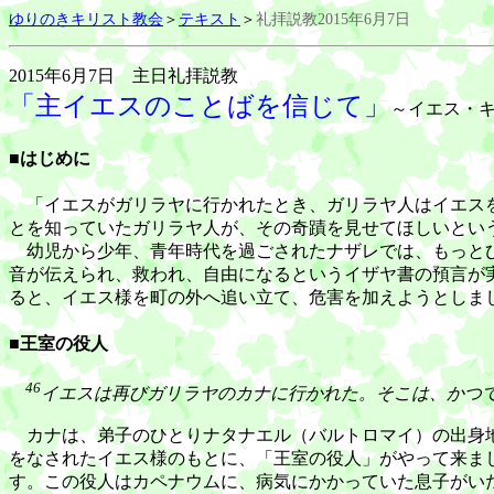
ゆりのきキリスト教会
＞
テキスト
＞
礼拝説教2015年6月7日
2015年6月7日 主日礼拝説教
「主イエスのことばを信じて」
～イエス・キ
■はじめに
「イエスがガリラヤに行かれたとき、ガリラヤ人はイエスを
とを知っていたガリラヤ人が、その奇蹟を見せてほしいとい
幼児から少年、青年時代を過ごされたナザレでは、もっとひ
音が伝えられ、救われ、自由になるというイザヤ書の預言が
ると、イエス様を町の外へ追い立て、危害を加えようとしま
■王室の役人
46
イエスは再びガリラヤのカナに行かれた。そこは、かつ
カナは、弟子のひとりナタナエル（バルトロマイ）の出身地
をなされたイエス様のもとに、「王室の役人」がやって来ま
す。この役人はカペナウムに、病気にかかっていた息子がい