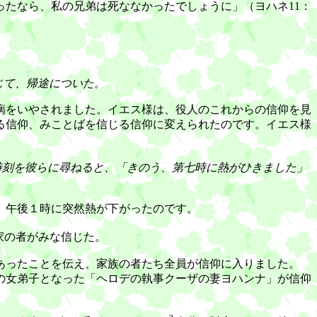
たなら、私の兄弟は死ななかったでしょうに」（ヨハネ11：
じて、帰途についた。
病をいやされました。イエス様は、役人のこれからの信仰を見
る信仰、みことばを信じる信仰に変えられたのです。イエス様
時刻を彼らに尋ねると、「きのう、第七時に熱がひきました」
、午後１時に突然熱が下がったのです。
家の者がみな信じた。
あったことを伝え、家族の者たち全員が信仰に入りました。
の女弟子となった「ヘロデの執事クーザの妻ヨハンナ」が信仰