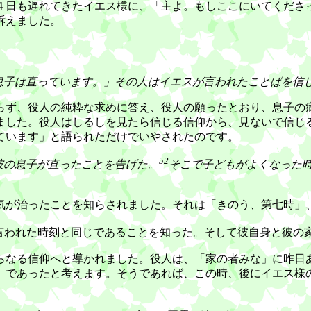
４日も遅れてきたイエス様に、「主よ。もしここにいてくださっ
訴えました。
息子は直っています。」その人はイエスが言われたことばを信
ず、役人の純粋な求めに答え、役人の願ったとおり、息子の
ました。役人はしるしを見たら信じる信仰から、見ないで信じ
ています」と語られただけでいやされたのです。
52
彼の息子が直ったことを告げた。
そこで子どもがよくなった
が治ったことを知らされました。それは「きのう、第七時」
言われた時刻と同じであることを知った。そして彼自身と彼の
なる信仰へと導かれました。役人は、「家の者みな」に昨日
であったと考えます。そうであれば、この時、後にイエス様