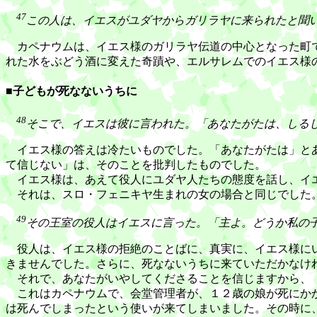
47
この人は、イエスがユダヤからガリラヤに来られたと聞
カペナウムは、イエス様のガリラヤ伝道の中心となった町で
れた水をぶどう酒に変えた奇蹟や、エルサレムでのイエス様
■子どもが死なないうちに
48
そこで、イエスは彼に言われた。「あなたがたは、しる
イエス様の答えは冷たいものでした。「あなたがたは」とあ
て信じない」は、そのことを批判したものでした。
イエス様は、あえて役人にユダヤ人たちの態度を話し、イエ
それは、スロ・フェニキヤ生まれの女の場合と同じでした。
49
その王室の役人はイエスに言った。「主よ。どうか私の
役人は、イエス様の拒絶のことばに、真実に、イエス様にい
きませんでした。さらに、死なないうちに来ていただかなけ
それで、あなたがいやしてくださることを信じますから、「
これはカペナウムで、会堂管理者が、１２歳の娘が死にかか
は死んでしまったという使いが来てしまいました。その時に、