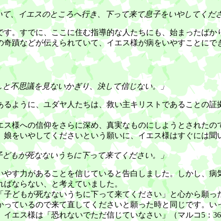
いて、イエスのところへ行き、下って来て息子をいやしてくだ
す。すでに、ここに住む指導的な人たちにも、始まったばか
の奇蹟などが伝えられていて、イエス様が病をいやすことにで
しと不思議を見ないかぎり、決して信じない。」
るように、ユダヤ人たちは、救い主キリストであることの証
ス様への信仰をさらに深め、真実なものにしようとされたの
娘をいやしてくださいという願いに、イエス様はすぐには聞い
子どもが死なないうちに下って来てください。」
やす力があることを信じていると告白しました。しかし、病
ればならない、と考えていました。
子どもが死なないうちに下って来てください」と心から願っ
っているので来て直してくださいと願った時と同じです。い
イエス様は「恐れないでただ信じていなさい」（マルコ5：3