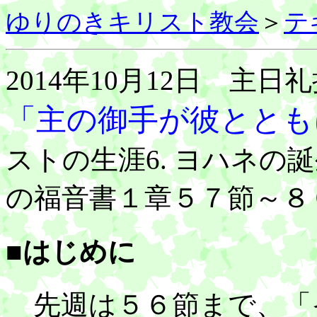
ゆりのきキリスト教会
＞
テ
2014年10月12日 主日
「主の御手が彼ととも
ストの生涯6. ヨハネの
の福音書１章５７節～８
■はじめに
先週は５６節まで、「