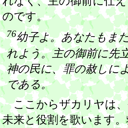
れなく、主の御前に仕え
のです。
76
幼子よ。あなたもま
れよう。主の御前に先
神の民に、罪の赦しに
である。
ここからザカリヤは、
未来と役割を歌います。