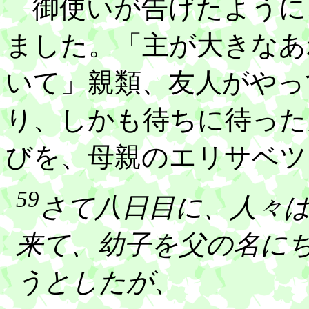
御使いが告げたように
ました。「主が大きなあ
いて」親類、友人がやっ
り、しかも待ちに待った
びを、母親のエリサベツ
59
さて八日目に、人々
来て、幼子を父の名に
うとしたが、