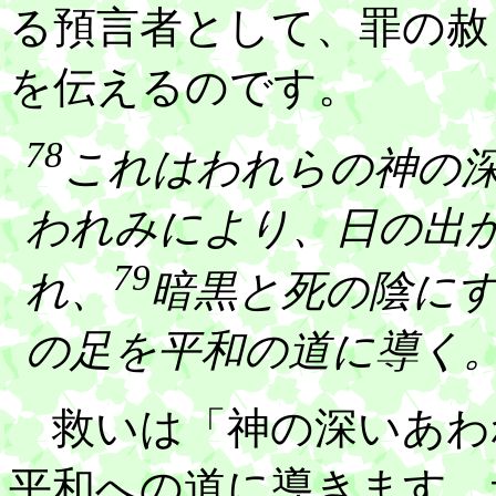
る預言者として、罪の赦
を伝えるのです。
78
これはわれらの神の
われみにより、日の出
79
れ、
暗黒と死の陰に
の足を平和の道に導く
救いは「神の深いあわ
平和への道に導きます。