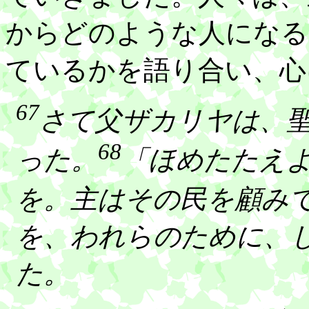
からどのような人になる
ているかを語り合い、心
67
さて父ザカリヤは、
68
った。
「ほめたたえ
を。主はその民を顧み
を、われらのために、
た。