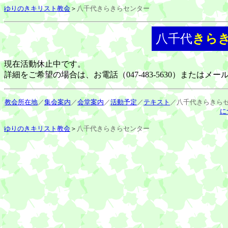
ゆりのきキリスト教会
＞
八千代きらきらセンター
八千代
きら
現在活動休止中です。
詳細をご希望の場合は、お電話（047-483-5630）またはメー
教会所在地
／
集会案内
／
会堂案内
／
活動予定
／
テキスト
／八千代きらきら
に
ゆりのきキリスト教会
＞
八千代きらきらセンター