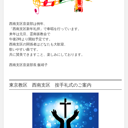
西南支区音楽部は例年、
「西南支区新年礼拝」で奉唱を行っています。
来年は元旦、霊南坂教会で
午後2時より開始予定です。
西南支区の関係者はどなたも大歓迎、
歌いやすい曲です。
共に賛美できますこと、楽しみにしております。
西南支区音楽部長 飯靖子
東京教区 西南支区 按手礼式のご案内