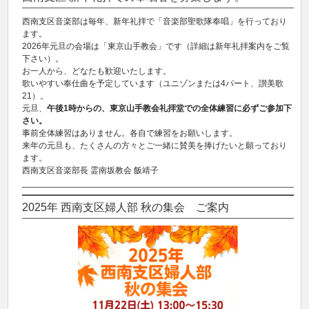
西南支区音楽部は毎年、新年礼拝で「音楽部聖歌隊奉唱」を行っており
ます。
2026年元旦の会場は「東京山手教会」です（詳細は新年礼拝案内をご覧
下さい）。
お一人から、どなたも歓迎いたします。
歌いやすい奉仕曲を予定しています（ユニゾンまたは4パート、讃美歌
21）。
元旦、
午後1時からの、東京山手教会礼拝堂での全体練習に必ずご参加下
さい。
事前全体練習はありません。各自で練習をお願いします。
来年の元旦も、たくさんの方々とご一緒に賛美を捧げたいと願っており
ます。
西南支区音楽部長 霊南坂教会 飯靖子
2025年 西南支区婦人部 秋の集会 ご案内