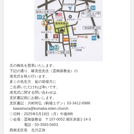
主の御名を賛美いたします。
下記の通り、椿克也先生（霊南坂教会）の
准充式を執り行います。
多くの先生方、徒の皆様方に
ご出席いただければ幸いです。
准充式に関する問い合わせは、
支区書記宛にお願いします。
支区書記：川村尚弘（駒場エデン）03-3412-6986
kawamura@komaba-eden.church
◇日時：2025年5月19日（月）午後6時
◇会場：霊南坂教会 〒107-0052 港区赤坂1-14-3
電話：03-3583-0403
西南支区長 北川正弥