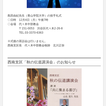
島田由紀先生（青山学院大学）の按手礼式
◇日時 12月4日（月）午後7時
◇会場 代々木中部教会
〒151-0053 渋谷区代々木2-26-8
TEL.03-3370-6363
※式後の茶話会は行いません。
西南支区長 代々木中部教会牧師 北川正弥
西南支区「秋の伝道講演会」のお知らせ