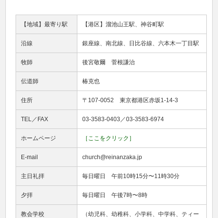
【地域】最寄り駅
【港区】溜池山王駅、神谷町駅
沿線
銀座線、南北線、日比谷線、六本木一丁目駅
牧師
後宮敬爾 菅根謙治
伝道師
椿克也
住所
〒107-0052 東京都港区赤坂1-14-3
TEL／FAX
03-3583-0403／03-3583-6974
ホームページ
［ここをクリック］
E-mail
church@reinanzaka.jp
主日礼拝
毎日曜日 午前10時15分〜11時30分
夕拝
毎日曜日 午後7時〜8時
教会学校
（幼児科、幼稚科、小学科、中学科、ティー