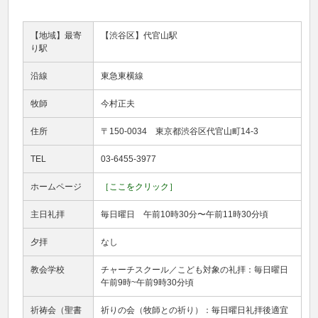
【地域】最寄
【渋谷区】代官山駅
り駅
沿線
東急東横線
牧師
今村正夫
住所
〒150-0034 東京都渋谷区代官山町14-3
TEL
03-6455-3977
ホームページ
［ここをクリック］
主日礼拝
毎日曜日 午前10時30分〜午前11時30分頃
夕拝
なし
教会学校
チャーチスクール／こども対象の礼拝：毎日曜日
午前9時~午前9時30分頃
祈祷会（聖書
祈りの会（牧師との祈り）：毎日曜日礼拝後適宜