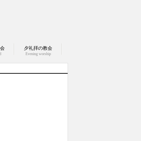
会
夕礼拝の教会
d
Evening worship