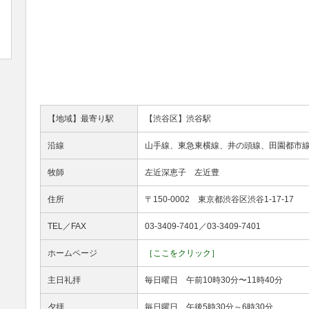
【地域】最寄り駅
【渋谷区】渋谷駅
沿線
山手線、東急東横線、井の頭線、田園都市
牧師
左近深恵子 左近豊
住所
〒150-0002 東京都渋谷区渋谷1-17-17
TEL／FAX
03-3409-7401／03-3409-7401
ホームページ
［ここをクリック］
主日礼拝
毎日曜日 午前10時30分〜11時40分
夕拝
毎日曜日 午後5時30分～6時30分