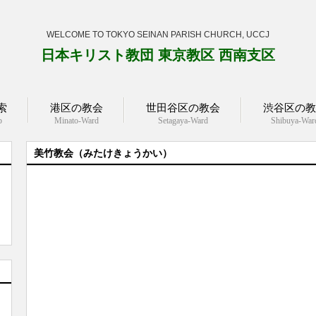
WELCOME TO TOKYO SEINAN PARISH CHURCH, UCCJ
日本キリスト教団 東京教区 西南支区
索
港区の教会
世田谷区の教会
渋谷区の教
p
Minato-Ward
Setagaya-Ward
Shibuya-War
美竹教会（みたけきょうかい）