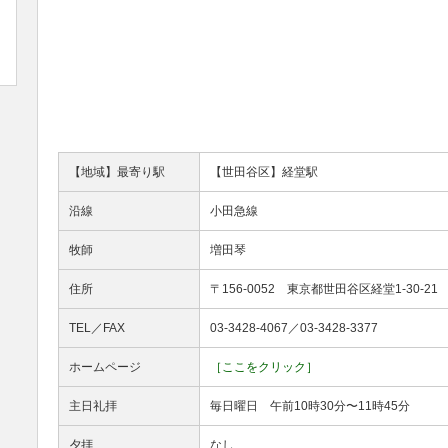
【地域】最寄り駅
【世田谷区】経堂駅
沿線
小田急線
牧師
増田琴
住所
〒156-0052 東京都世田谷区経堂1-30-21
TEL／FAX
03-3428-4067／03-3428-3377
ホームページ
［ここをクリック］
主日礼拝
毎日曜日 午前10時30分〜11時45分
夕拝
なし