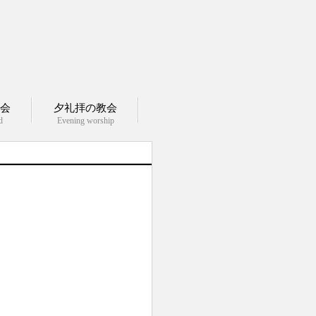
会
夕礼拝の教会
d
Evening worship