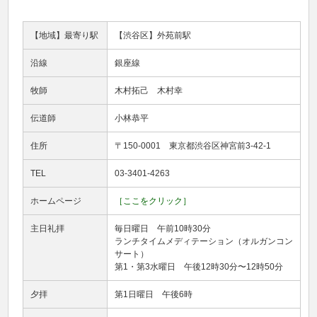
【地域】最寄り駅
【渋谷区】外苑前駅
沿線
銀座線
牧師
木村拓己 木村幸
伝道師
小林恭平
住所
〒150-0001 東京都渋谷区神宮前3-42-1
TEL
03-3401-4263
ホームページ
［ここをクリック］
主日礼拝
毎日曜日 午前10時30分
ランチタイムメディテーション（オルガンコン
サート）
第1・第3水曜日 午後12時30分〜12時50分
夕拝
第1日曜日 午後6時