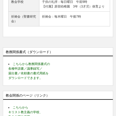
教会学校
子供の礼拝：毎日曜日 午前9時
【付属】原宿幼稚園 3年（3才児）保育より
祈祷会（聖書研究
祈祷会：毎木曜日 午後7時
会）
教務関係書式（ダウンロード）
こちらから教務関係書式の
各種申請書／議事録写／
届出書／依頼書の書式用紙を
ダウンロードできます。
教会関係のページ（リンク）
こちらから
キリスト教主義の学校、