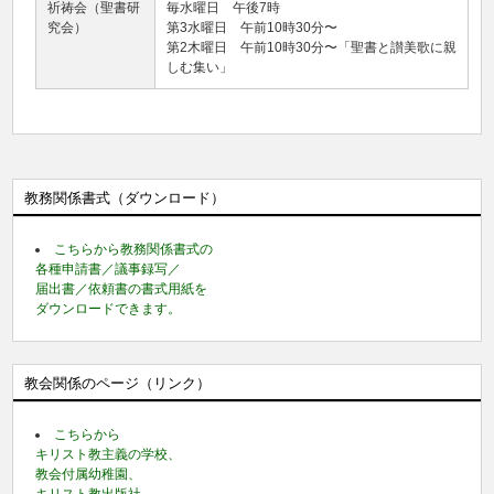
祈祷会（聖書研
毎水曜日 午後7時
究会）
第3水曜日 午前10時30分〜
第2木曜日 午前10時30分〜「聖書と讃美歌に親
しむ集い」
教務関係書式（ダウンロード）
こちらから教務関係書式の
各種申請書／議事録写／
届出書／依頼書の書式用紙を
ダウンロードできます。
教会関係のページ（リンク）
こちらから
キリスト教主義の学校、
教会付属幼稚園、