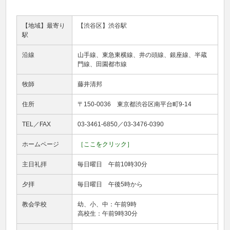
【地域】最寄り
【渋谷区】渋谷駅
駅
沿線
山手線、東急東横線、井の頭線、銀座線、半蔵
門線、田園都市線
牧師
藤井清邦
住所
〒150-0036 東京都渋谷区南平台町9-14
TEL／FAX
03-3461-6850／03-3476-0390
ホームページ
［ここをクリック］
主日礼拝
毎日曜日 午前10時30分
夕拝
毎日曜日 午後5時から
教会学校
幼、小、中：午前9時
高校生：午前9時30分