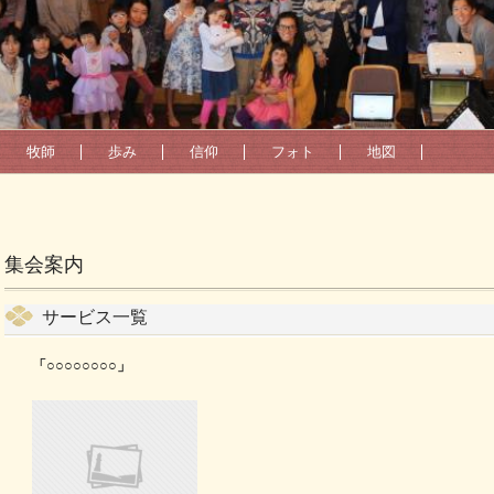
牧師
歩み
信仰
フォト
地図
集会案内
サービス一覧
「○○○○○○○○」