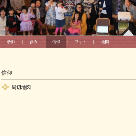
牧師
歩み
信仰
フォト
地図
信仰
周辺地図