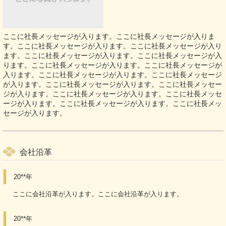
ここに社長メッセージが入ります。ここに社長メッセージが入りま
す。ここに社長メッセージが入ります。ここに社長メッセージが入り
ます。ここに社長メッセージが入ります。ここに社長メッセージが入
ります。ここに社長メッセージが入ります。ここに社長メッセージが
入ります。ここに社長メッセージが入ります。ここに社長メッセージ
が入ります。ここに社長メッセージが入ります。ここに社長メッセー
ジが入ります。ここに社長メッセージが入ります。ここに社長メッセ
ージが入ります。ここに社長メッセージが入ります。ここに社長メッ
セージが入ります。
会社沿革
20**年
ここに会社沿革が入ります。ここに会社沿革が入ります。
20**年