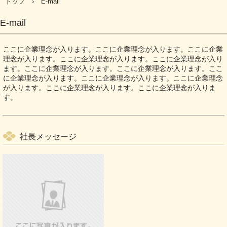
トップ
›
E-mail
E-mail
ここに企業理念が入ります。ここに企業理念が入ります。ここに企業
理念が入ります。ここに企業理念が入ります。ここに企業理念が入り
ます。ここに企業理念が入ります。ここに企業理念が入ります。ここ
に企業理念が入ります。ここに企業理念が入ります。ここに企業理念
が入ります。ここに企業理念が入ります。ここに企業理念が入りま
す。
社長メッセージ