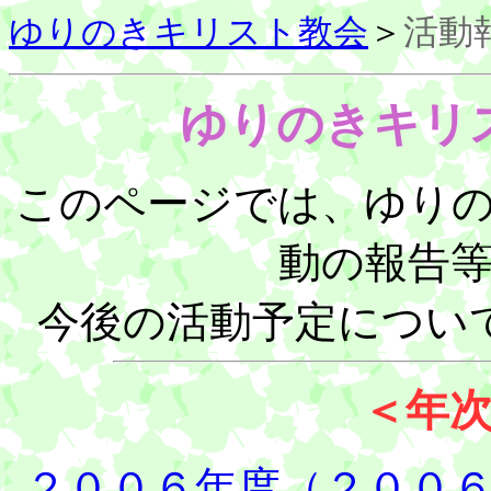
ゆりのきキリスト教会
＞
活動
ゆりのきキリ
このページでは、ゆり
動の報告
今後の活動予定につい
＜年
２００６年度（２００