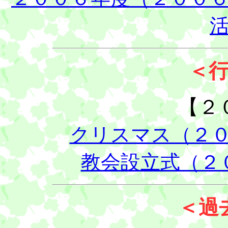
＜
【２
クリスマス（２
教会設立式（２
＜過