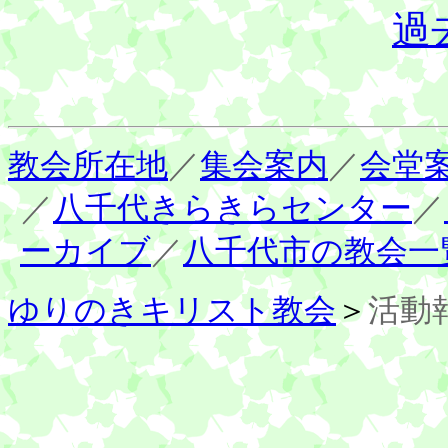
過
教会所在地
／
集会案内
／
会堂
／
八千代きらきらセンター
／
ーカイブ
／
八千代市の教会一
ゆりのきキリスト教会
＞
活動