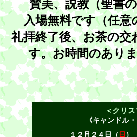
賛美、説教（聖書
入場無料です（任意
礼拝終了後、お茶の交
す。お時間のあり
＜クリス
《キャンドル・
１２月２４日（
日
）