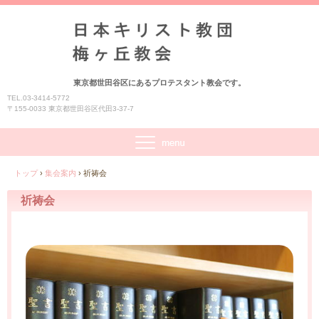
東京都世田谷区にあるプロテスタント教会です。
TEL.03-3414-5772
〒155-0033 東京都世田谷区代田3-37-7
トップ
›
集会案内
›
祈祷会
祈祷会