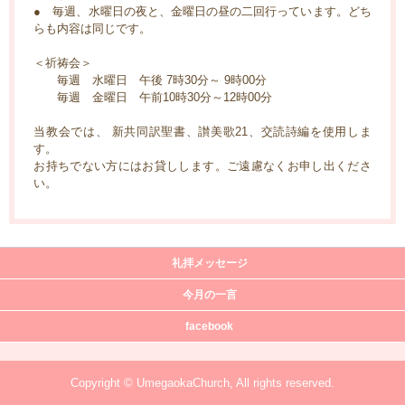
● 毎週、水曜日の夜と、金曜日の昼の二回行っています。どち
らも内容は同じです。
＜祈祷会＞
毎週 水曜日 午後 7時30分～ 9時00分
毎週 金曜日 午前10時30分～12時00分
当教会では、 新共同訳聖書、讃美歌21、交読詩編を使用しま
す。
お持ちでない方にはお貸しします。ご遠慮なくお申し出くださ
い。
礼拝メッセージ
今月の一言
facebook
Copyright © UmegaokaChurch, All rights reserved.