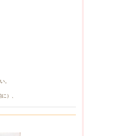
さい。
的に）、