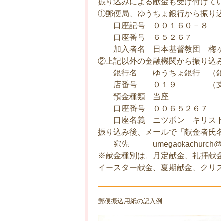
振り込みによる献金も受け付けて
①郵便局、ゆうちょ銀行から振り込
口座記号 ００１６０－８
口座番号 ６５２６７
加入者名 日本基督教団 梅
②上記以外の金融機関から振り込み
銀行名 ゆうちょ銀行 （銀
店番号 ０１９ （支店
預金種類 当座
口座番号 ００６５２６７
口座名義 ニツポン キリスト
振り込み後、メールで「献金者氏名
宛先 umegaokachurch@gm
※献金種別は、月定献金、礼拝献
イースター献金、夏期献金、クリ
郵便振込用紙の記入例