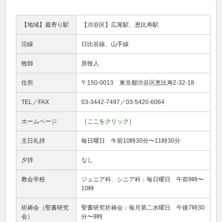
【地域】最寄り駅
【渋谷区】広尾駅、恵比寿駅
沿線
日比谷線、山手線
牧師
原牧人
住所
〒150-0013 東京都渋谷区恵比寿2-32-18
TEL／FAX
03-3442-7497／03-5420-6064
ホームページ
［ここをクリック］
主日礼拝
毎日曜日 午前10時30分〜11時30分
夕拝
なし
教会学校
ジュニア科、シニア科：毎日曜日 午前9時〜
10時
祈祷会（聖書研究
聖書研究祈祷会：毎月第二水曜日 午後7時30
会）
分〜9時