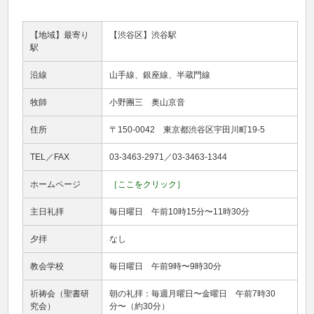
【地域】最寄り
【渋谷区】渋谷駅
駅
沿線
山手線、銀座線、半蔵門線
牧師
小野團三 奥山京音
住所
〒150-0042 東京都渋谷区宇田川町19-5
TEL／FAX
03-3463-2971／03-3463-1344
ホームページ
［ここをクリック］
主日礼拝
毎日曜日 午前10時15分〜11時30分
夕拝
なし
教会学校
毎日曜日 午前9時〜9時30分
祈祷会（聖書研
朝の礼拝：毎週月曜日〜金曜日 午前7時30
究会）
分〜（約30分）