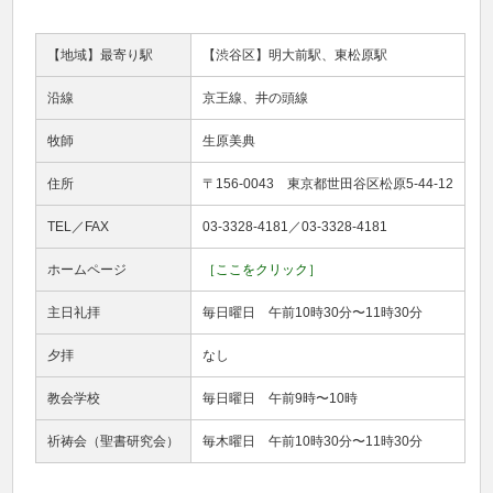
【地域】最寄り駅
【渋谷区】明大前駅、東松原駅
沿線
京王線、井の頭線
牧師
生原美典
住所
〒156-0043 東京都世田谷区松原5-44-12
TEL／FAX
03-3328-4181／03-3328-4181
ホームページ
［ここをクリック］
主日礼拝
毎日曜日 午前10時30分〜11時30分
夕拝
なし
教会学校
毎日曜日 午前9時〜10時
祈祷会（聖書研究会）
毎木曜日 午前10時30分〜11時30分