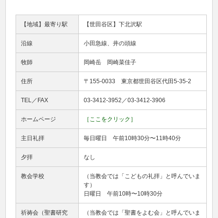
【地域】最寄り駅
【世田谷区】下北沢駅
沿線
小田急線、井の頭線
牧師
岡崎岳 岡崎菜佳子
住所
〒155-0033 東京都世田谷区代田5-35-2
TEL／FAX
03-3412-3952／03-3412-3906
ホームページ
［ここをクリック］
主日礼拝
毎日曜日 午前10時30分〜11時40分
夕拝
なし
教会学校
（当教会では「こどもの礼拝」と呼んでいま
す）
日曜日 午前10時〜10時30分
祈祷会（聖書研究
（当教会では「聖書をよむ会」と呼んでいま