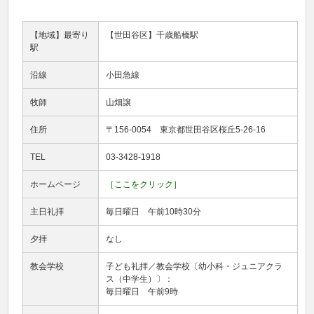
【地域】最寄り
【世田谷区】千歳船橋駅
駅
沿線
小田急線
牧師
山畑譲
住所
〒156-0054 東京都世田谷区桜丘5-26-16
TEL
03-3428-1918
ホームページ
［ここをクリック］
主日礼拝
毎日曜日 午前10時30分
夕拝
なし
教会学校
子ども礼拝／教会学校〔幼小科・ジュニアクラ
ス（中学生）〕：
毎日曜日 午前9時