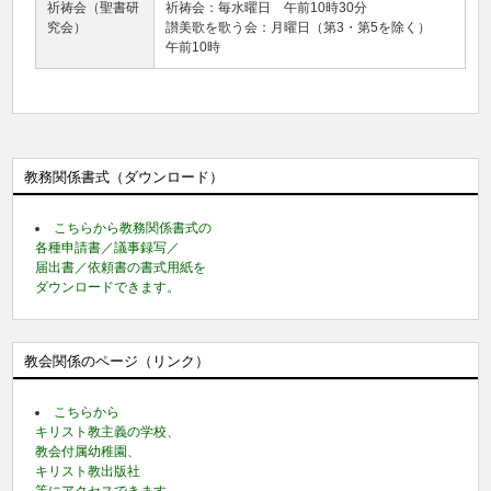
祈祷会（聖書研
祈祷会：毎水曜日 午前10時30分
究会）
讃美歌を歌う会：月曜日（第3・第5を除く）
午前10時
教務関係書式（ダウンロード）
こちらから教務関係書式の
各種申請書／議事録写／
届出書／依頼書の書式用紙を
ダウンロードできます。
教会関係のページ（リンク）
こちらから
キリスト教主義の学校、
教会付属幼稚園、
キリスト教出版社