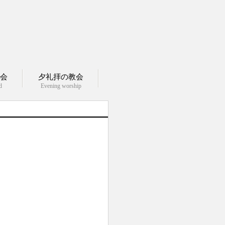
会
夕礼拝の教会
d
Evening worship