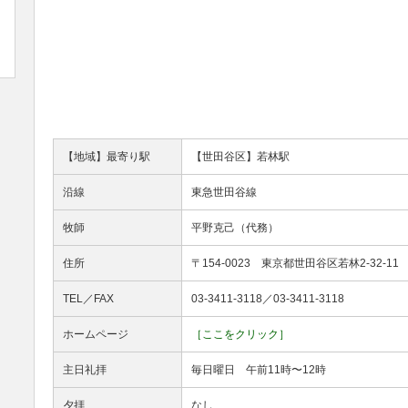
【地域】最寄り駅
【世田谷区】若林駅
沿線
東急世田谷線
牧師
平野克己（代務）
住所
〒154-0023 東京都世田谷区若林2-32-11
TEL／FAX
03-3411-3118／03-3411-3118
ホームページ
［ここをクリック］
主日礼拝
毎日曜日 午前11時〜12時
夕拝
なし