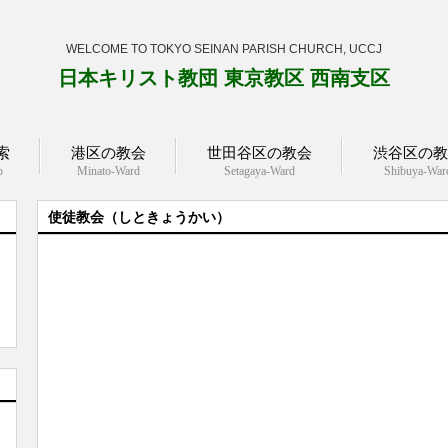
WELCOME TO TOKYO SEINAN PARISH CHURCH, UCCJ
日本キリスト教団 東京教区 西南支区
索
港区の教会
世田谷区の教会
渋谷区の教
p
Minato-Ward
Setagaya-Ward
Shibuya-War
使徒教会（しときょうかい）