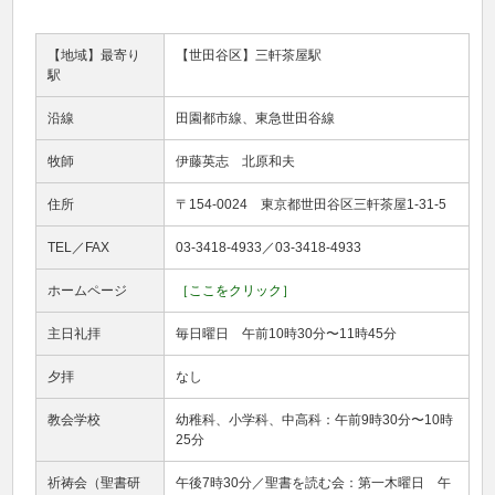
【地域】最寄り
【世田谷区】三軒茶屋駅
駅
沿線
田園都市線、東急世田谷線
牧師
伊藤英志 北原和夫
住所
〒154-0024 東京都世田谷区三軒茶屋1-31-5
TEL／FAX
03-3418-4933／03-3418-4933
ホームページ
［ここをクリック］
主日礼拝
毎日曜日 午前10時30分〜11時45分
夕拝
なし
教会学校
幼稚科、小学科、中高科：午前9時30分〜10時
25分
祈祷会（聖書研
午後7時30分／聖書を読む会：第一木曜日 午