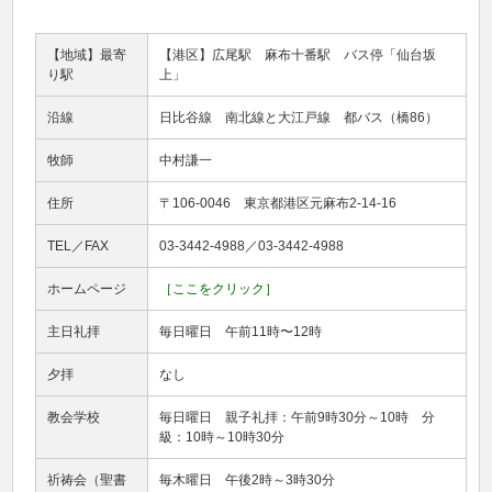
【地域】最寄
【港区】広尾駅 麻布十番駅 バス停「仙台坂
り駅
上」
沿線
日比谷線 南北線と大江戸線 都バス（橋86）
牧師
中村謙一
住所
〒106-0046 東京都港区元麻布2-14-16
TEL／FAX
03-3442-4988／03-3442-4988
ホームページ
［ここをクリック］
主日礼拝
毎日曜日 午前11時〜12時
夕拝
なし
教会学校
毎日曜日 親子礼拝：午前9時30分～10時 分
級：10時～10時30分
祈祷会（聖書
毎木曜日 午後2時～3時30分