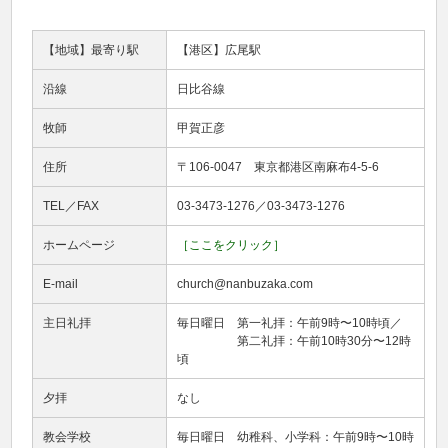
【地域】最寄り駅
【港区】広尾駅
沿線
日比谷線
牧師
甲賀正彦
住所
〒106-0047 東京都港区南麻布4-5-6
TEL／FAX
03-3473-1276／03-3473-1276
ホームページ
［ここをクリック］
E-mail
church@nanbuzaka.com
主日礼拝
毎日曜日 第一礼拝：午前9時〜10時頃／
第二礼拝：午前10時30分〜12時
頃
夕拝
なし
教会学校
毎日曜日 幼稚科、小学科：午前9時〜10時