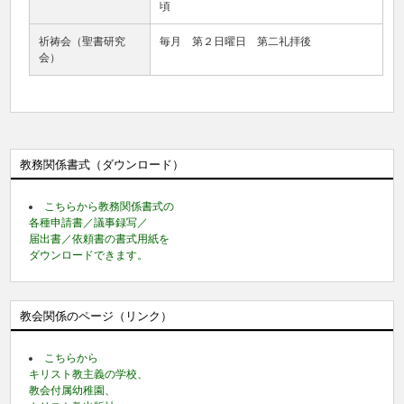
頃
祈祷会（聖書研究
毎月 第２日曜日 第二礼拝後
会）
教務関係書式（ダウンロード）
こちらから教務関係書式の
各種申請書／議事録写／
届出書／依頼書の書式用紙を
ダウンロードできます。
教会関係のページ（リンク）
こちらから
キリスト教主義の学校、
教会付属幼稚園、