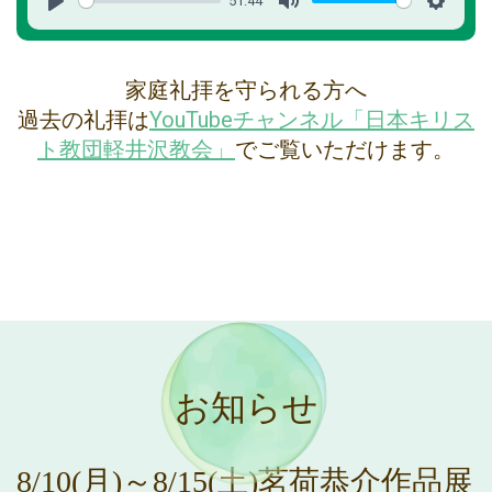
51:44
Play
Mute
Settin
家庭礼拝を守られる方へ
過去の礼拝は
YouTubeチャンネル「日本キリス
ト教団軽井沢教会」
でご覧いただけます。
お知らせ
8/10(月)～8/15(土)茗荷恭介作品展