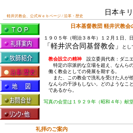
日本キ
軽井沢教会、公式Ｗｅｂページ / 沿革・歴史
日本基督教団 軽井沢教会
１９０５年（明治３８年）１２月１日、
「軽井沢合同基督教会」
とし
教会設立の精神
設立委員代表：ダニエ
特定の宗派的な立場を超え、なんらの
働く教会としての発展を期する。
また、この教会で洗礼を受けた人が他
なんらの干渉もしない。どのようなこと
であるから。
写真の会堂は１９２９年（昭和４年）献
礼拝のご案内