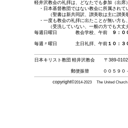
軽井沢教会の礼拝は、どなたでも参加（出席
・日本基督教団ではない教会に所属されて
（聖書は新共同訳、讃美歌は主に讃美歌２
・一度も教会の礼拝に出たことが無い方も
（受洗していない、一般の方でも大丈夫で
毎週日曜日
教会学校、午前
９：０
毎週
〃
曜日 主日礼拝、午前
１０：３
日本キリスト教団 軽井沢教会 〒389-0102 
Phone. 0267-42-100
郵便振替郵便振替
郵便振替 ００５９０－９
copyright©
2014-2023 The United Church