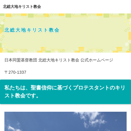
北総大地キリスト教会
北総大地キリスト教会
日本同盟基督教団 北総大地キリスト教会 公式ホームページ
〒270-1337
千葉県印西市草深2528-4
電話: 0476-46-5900
私たちは、聖書信仰に基づくプロテスタントのキリ
FAX: 0476-47-
スト教会です。
1249