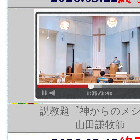
説教題『神からのメ
山田謙牧師