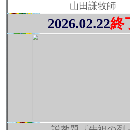
山田謙牧師
2026.02.22
終
説教題『先祖の列