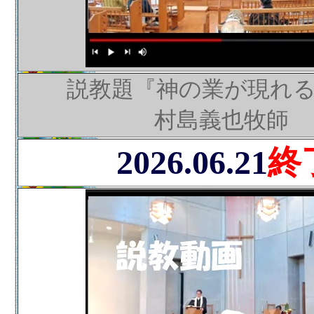
説教題『神の業が現れ
村島義也牧師
2026.06.21
終