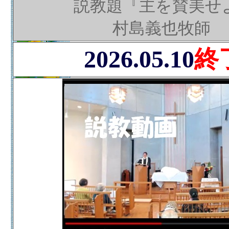
説教題『主を賛美せ
村島義也牧師
2026.05.10
終