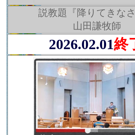
説教題『降りてきな
山田謙牧師
2026.02.01
終