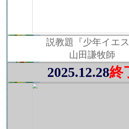
説教題『少年イエ
山田謙牧師
2025.12.28
終