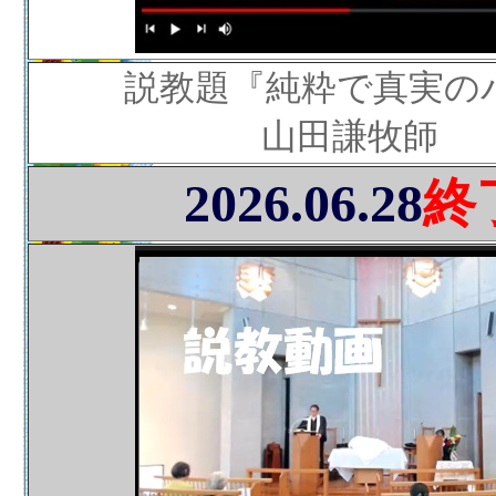
説教題『純粋で真実の
山田謙牧師
2026.06.28
終