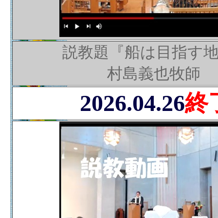
説教題『船は目指す
村島義也牧師
2026.04.26
終