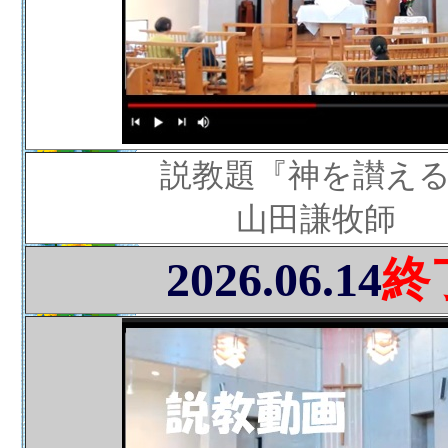
説教題『神を讃え
山田謙牧師
2026.06.14
終