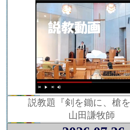
説教題『剣を鋤に、槍
山田謙牧師