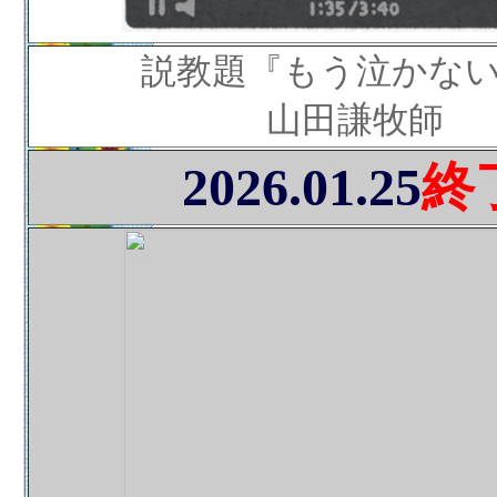
説教題『もう泣かな
山田謙牧師
2026.01.25
終