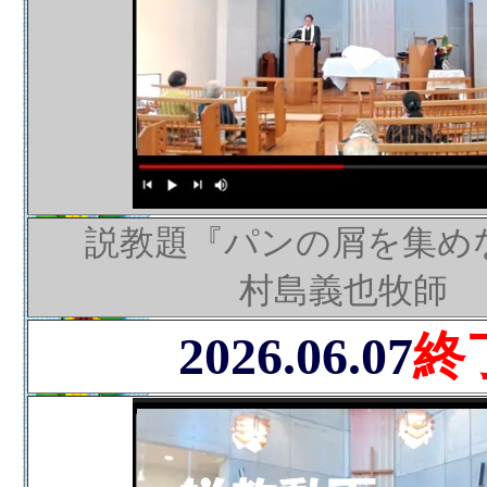
説教題『パンの屑を集め
村島義也牧師
2026.06.07
終