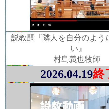
説教題『隣人を自分のよう
い』
村島義也牧師
2026.04.19
終