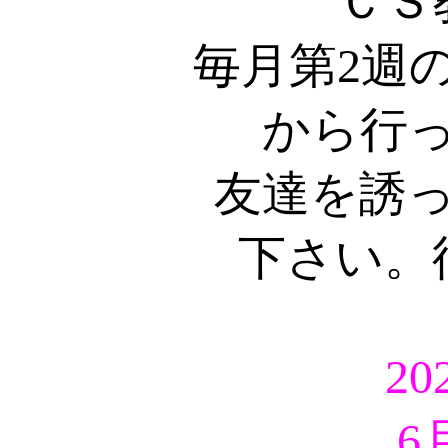
ＣＳ
毎月第2週の
から行
友達を誘
下さい。
2
6