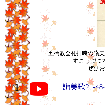
五橋教会礼拝時の讃
すこしづつ
ぜひお
1
讃美歌21-48