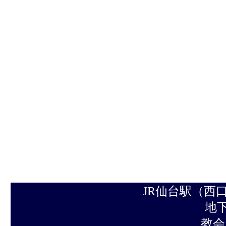
JR仙台駅（西
地下鉄 南北線
教会には駐