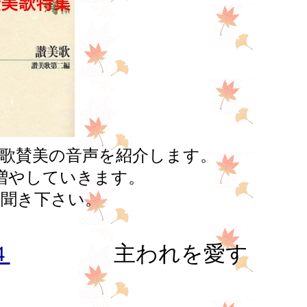
美歌賛美の音声を紹介します。
増やしていきます。
聞き下さい。
4
主われを愛す