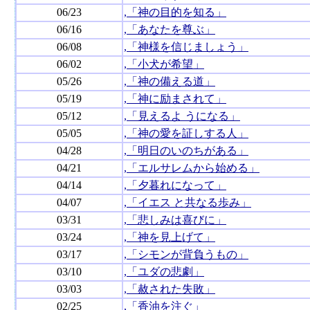
06/23
,「神の目的を知る」
06/16
,「あなたを尊ぶ」
06/08
,「神様を信じましょう」
06/02
,「小犬が希望」
05/26
,「神の備える道」
05/19
,「神に励まされて」
05/12
,「見えるよ うになる」
05/05
,「神の愛を証しする人」
04/28
,「明日のいのちがある」
04/21
,「エルサレムから始める」
04/14
,「夕暮れになって」
04/07
,「イエス と共なる歩み」
03/31
,「悲しみは喜びに」
03/24
,「神を見上げて」
03/17
,「シモンが背負うもの」
03/10
,「ユダの悲劇」
03/03
,「赦された失敗」
02/25
,「香油を注ぐ」