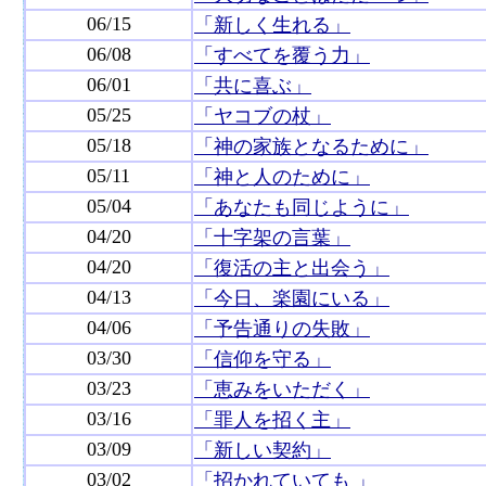
06/15
「新しく生れる」
06/08
「すべてを覆う力」
06/01
「共に喜ぶ」
05/25
「ヤコブの杖」
05/18
「神の家族となるために」
05/11
「神と人のために」
05/04
「あなたも同じように」
04/20
「十字架の言葉」
04/20
「復活の主と出会う」
04/13
「今日、楽園にいる」
04/06
「予告通りの失敗」
03/30
「信仰を守る」
03/23
「恵みをいただく」
03/16
「罪人を招く主」
03/09
「新しい契約」
03/02
「招かれていても 」