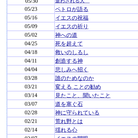
05/30
遣わされる人
05/23
ペトロが語る
05/16
イエスの祝福
05/09
イエスの祈り
05/02
神への道
04/25
死を超えて
04/18
救いのしるし
04/11
創造する神
04/04
悲しみへ招く
03/28
誰のためなのか
03/21
変える ことの勧め
03/14
見たこと、聞いたこと
03/07
道を塞ぐ石
02/28
神に守られている
02/21
荒れ野とは
02/14
揺れる心