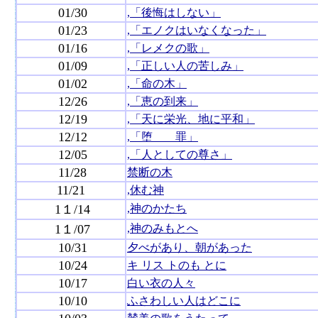
01/30
,「後悔はしない」
01/23
,「エノクはいなくなった」
01/16
,「レメクの歌」
01/09
,「正しい人の苦しみ」
01/02
,「命の木」
12/26
,「恵の到来」
12/19
,「天に栄光、地に平和」
12/12
,「堕 罪」
12/05
,「人としての尊さ」
11/28
禁断の木
11/21
,休む神
1１/14
,神のかたち
1１/07
,神のみもとへ
10/31
夕べがあり、朝があった
10/24
キ リス トのも とに
10/17
白い衣の人々
10/10
ふさわしい人はどこに