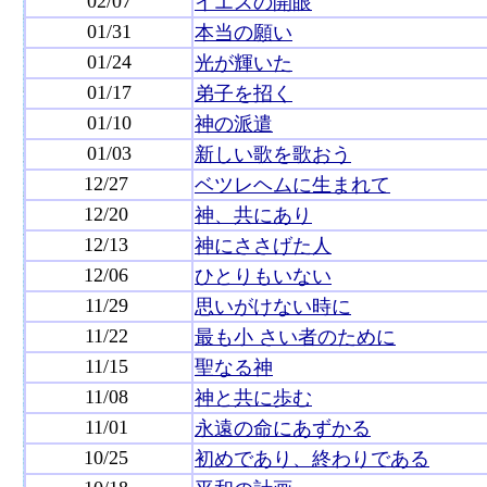
02/07
イエスの開眼
01/31
本当の願い
01/24
光が輝いた
01/17
弟子を招く
01/10
神の派遣
01/03
新しい歌を歌おう
12/27
ベツレヘムに生まれて
12/20
神、共にあり
12/13
神にささげた人
12/06
ひとりもいない
11/29
思いがけない時に
11/22
最も小 さい者のために
11/15
聖なる神
11/08
神と共に歩む
11/01
永遠の命にあずかる
10/25
初めであり、終わりである