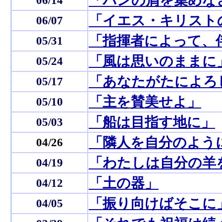
「パンの屑を集めな
06/14
「イエス・キリスト
06/07
「指揮者によって、
05/31
「風は思いのままに
05/24
「あなたがたによろ
05/17
「主を賛美せよ」
05/10
「船は目指す地に」
05/03
「隣人を自分のよう
04/26
「わたしは自分の羊
04/19
「土の器」
04/12
「振り向けばそこに
04/05