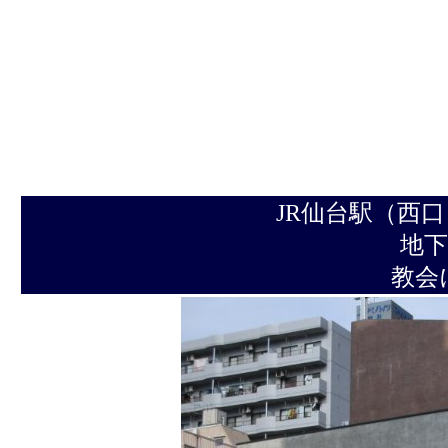
JR仙台駅（西
地下鉄 南北線
教会には駐