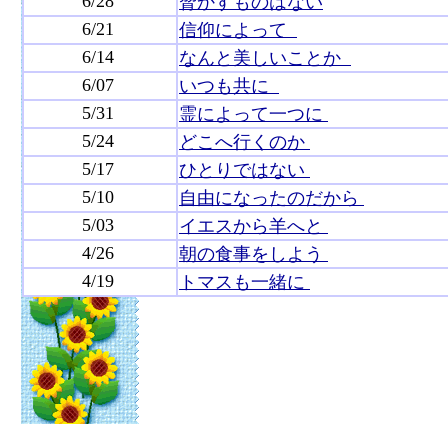
6/28
脅かすものはない
6/21
信仰によって
6/14
なんと美しいことか
6/07
いつも共に
5/31
霊によって一つに
5/24
どこへ行くのか
5/17
ひとりではない
5/10
自由になったのだから
5/03
イエスから羊へと
4/26
朝の食事をしよう
4/19
トマスも一緒に