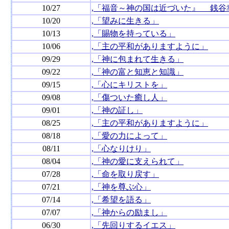
10/27
,「福音～神の国は近づいた』 銭谷
10/20
,「望みに生きる」
10/13
,「賜物を持っている」
10/06
,「主の平和がありますように」
09/29
,「神に包まれて生きる」
09/22
,「神の富と知恵と知識」
09/15
,「心にキリストを」
09/08
,「傷ついた癒し人」
09/01
,「神の証し」
08/25
,「主の平和がありますように」
08/18
,「愛の力によって」
08/11
,「心なりけり」
08/04
,「神の愛に支えられて」
07/28
,「命を取り戻す」
07/21
,「神を尊ぶ心」
07/14
,「希望を語る」
07/07
,「神からの励まし」
06/30
,「先回りするイエス」