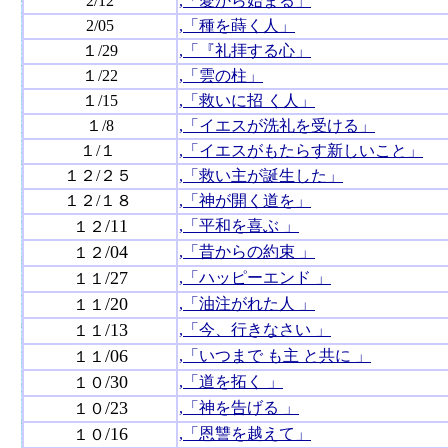
2/12
,「愛から始まる」
2/05
,「種を蒔く人」
１/29
,「『礼拝する心」
１/22
,「雲の柱」
１/15
,「救いに招 く人」
１/8
,「イエスが洗礼を受ける」
１/１
,「イエスがもたらす新しいこと」
１２/２５
,「救い主が誕生した」
１２/１８
,「神が開く道を」
/11
,「平和を喜ぶ 」
１２
/04
,「昔からの約束 」
１２
/27
,「ハッピーエンド 」
１１
/20
,「油注がれた人 」
１１
/13
,「今、行きなさい 」
１１
/06
,「いつまで も主 と共に 」
１１
/30
,「道を拓く 」
１０
/23
,「神を告げる 」
１０
/16
,「恩讐を越えて」
１０