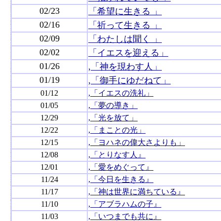
02/23
「希望に生きる 」
02/16
「祈って生きる 」
02/09
「わたしは聞く 」
02/02
「イエスを迎える」
01/26
,「神を現わす人」
01/19
,「御手にゆだねて」
01/12
,「イエスの洗礼」
01/05
,「夢の導き」
12/29
,「光を放て」
12/22
,「まことの光」
12/15
,「ヨハネの偉大さよりも」
12/08
,「とりなす人』
12/01
,「愛をめぐって』
11/24
,「今日を生きる』
11/17
,「神は世界に満ちている』
11/10
,「アブラハムの子』
11/03
,「いつまでも共に』