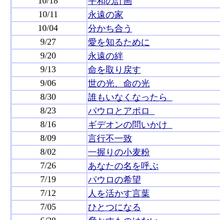
10/18
平和の計画
10/11
永遠の家
10/04
分かち合う
9/27
愛を知るために
9/20
永遠の絆
9/13
命を取り戻す
9/06
世の光、命の光
8/30
誰もいなくなったら
8/23
パウロとアポロ
8/16
ギデオンの問いかけ
8/09
言行不一致
8/02
一握りの小麦粉
7/26
あなたの名を呼ぶ
7/19
パウロの希望
7/12
人を活かす言葉
7/05
ひとつになる