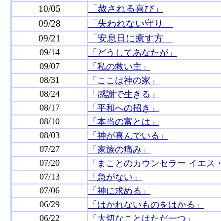
10/05
「赦される喜び」
09/28
「失われない守り」
09/21
「安息日に癒す方」
09/14
「どうしてあなたが」
09/07
「私の救い主」
08/31
「ここは神の家」
08/24
「感謝で生きる」
08/17
「平和への招き」
08/10
「本当の富とは」
08/03
「神が喜んでいる」
07/27
「家族の痛み」
07/20
「まことのカウンセラー イエス
07/13
「急がない」
07/06
「神に求める」
06/29
「はかれないものをはかる」
06/22
「大切なことはただ一つ」