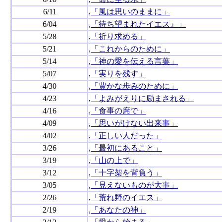
6/11
,「風は思いのままに」
6/04
,「待ち望まれたイエス』」
5/28
,「祈り求める」
5/21
,「これからのために」
5/14
,「神の愛を伝える言葉」
5/07
,「実りを残す」
4/30
,「豊かな歩みのために」
4/23
,「よみがえりに励まされる」
4/16
,「食事の席で」
4/09
,「思いがけない出来事」
4/02
,「正しい人だった」
3/26
,「最初にあること」
3/19
,「山の上で」
3/12
,「十字架を背負う」
3/05
,「見えないものが大事」
2/26
,「荒れ野のイエス」
2/19
,「あなたの神」