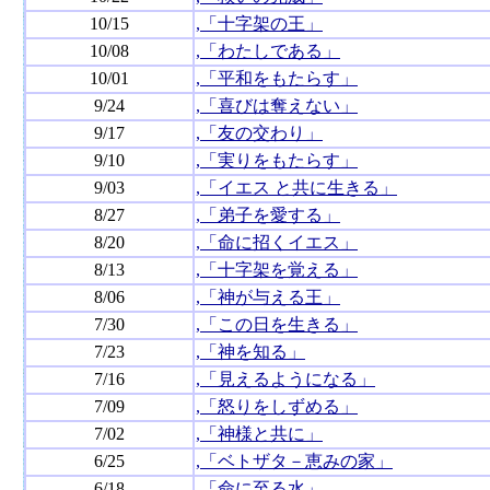
10/15
,「十字架の王」
10/08
,「わたしである」
10/01
,「平和をもたらす」
9/24
,「喜びは奪えない」
9/17
,「友の交わり」
9/10
,「実りをもたらす」
9/03
,「イエス と共に生きる」
8/27
,「弟子を愛する」
8/20
,「命に招くイエス」
8/13
,「十字架を覚える」
8/06
,「神が与える王」
7/30
,「この日を生きる」
7/23
,「神を知る」
7/16
,「見えるようになる」
7/09
,「怒りをしずめる」
7/02
,「神様と共に」
6/25
,「ベトザタ－恵みの家」
6/18
,「命に至る水」