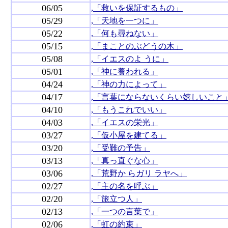
06/05
,「救いを保証するもの」
05/29
,「天地を一つに」
05/22
,「何も尋ねない」
05/15
,「まことのぶどうの木」
05/08
,「イエスのよ うに」
05/01
,「神に養われる」
04/24
,「神の力によって」
04/17
,「言葉にならないくらい嬉しいこと
04/10
,「もうこれでいい」
04/03
,「イエスの栄光」
03/27
,「仮小屋を建てる」
03/20
,「受難の予告」
03/13
,「真っ直ぐな心」
03/06
,「荒野か らガリ ラヤへ」
02/27
,「主の名を呼ぶ」
02/20
,「旅立つ人」
02/13
,「一つの言葉で」
02/06
,「虹の約束」