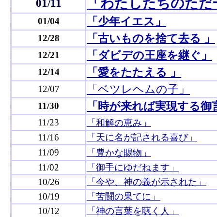
「わたしたちのただ
01/11
「少年イエス」
01/04
「古いものを捨て去る 」
12/28
「ダビデの王座を継ぐ」
12/21
「愛をたたえる 」
12/14
「ベツレヘムの子」
12/07
「時が来れば実現する御
11/30
11/23
「和解の恵み」
11/16
「天に名が記される喜び」
11/09
「豊かな賜物」
11/02
「御手にゆだねます」
10/26
「今や、神の義が示された」
10/19
「苦闘の果てに」
10/12
「神の言葉を聴く人」