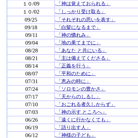
/09
,「神は覚えておられる」
１０
/02
,「しっかり受け取る」
１０
09/25
,「それぞれの思いを表す」
09/18
,「白髪になるまで」
09/11
,「神の憐れみ」
09/04
,「地の果てまでに」
08/28
,「あなた と共にいる」
08/21
,「主は備えてくださる」
08/14
,「正義を行う」
08/07
,「平和のために」
07/31
,「恵みの時に」
07/24
,「ソロモンの豊かさ」
07/17
,「天からのしるし」
07/10
,「おごれる者久しからず」
07/03
,「神の示す ところへ」
06/26
,「遠くに行かなくても」
06/19
,「語り出す人」
06/12
,「神様の子ども」