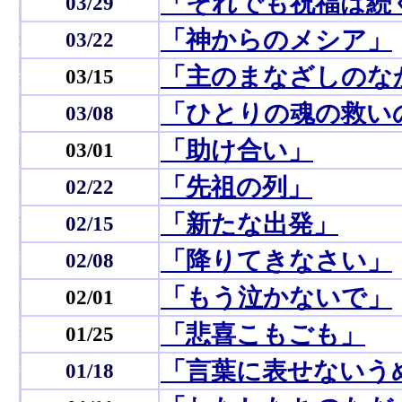
「それでも祝福は続
03/29
「神からのメシア」
03/22
「主のまなざしのな
03/15
「ひとりの魂の救い
03/08
「助け合い」
03/01
「先祖の列」
02/22
「新たな出発」
02/15
「降りてきなさい」
02/08
「もう泣かないで」
02/01
「悲喜こもごも」
01/25
「言葉に表せないう
01/18