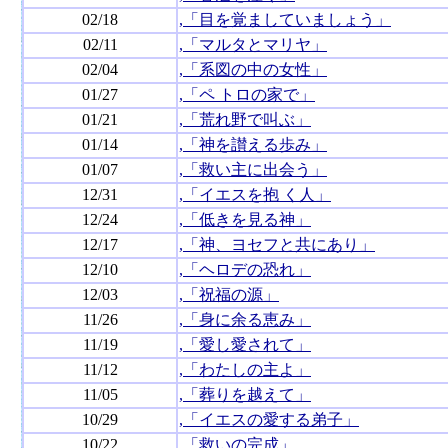
02/18
,「目を覚ましていましょう」
02/11
,「マルタとマリヤ」
02/04
,「系図の中の女性」
01/27
,「ペ トロの家で」
01/21
,「荒れ野で叫ぶ」
01/14
,「神を讃える歩み」
01/07
,「救い主に出会う」
12/31
,「イエスを抱 く人」
12/24
,「低きを見る神」
12/17
,「神、ヨセフと共にあり」
12/10
,「ヘロデの恐れ」
12/03
,「祝福の源」
11/26
,「身に余る恵み」
11/19
,「愛し愛されて」
11/12
,「わたしの主よ」
11/05
,「葬りを越えて」
10/29
,「イエスの愛する弟子」
10/22
,「救いの完成」