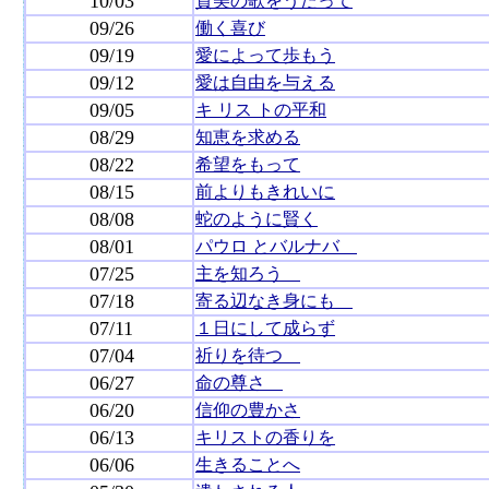
10/03
賛美の歌をうたって
09/26
働く喜び
09/19
愛によって歩もう
09/12
愛は自由を与える
09/05
キ リス トの平和
08/29
知恵を求める
08/22
希望をもって
08/15
前よりもきれいに
08/08
蛇のように賢く
08/01
パウロ とバルナバ
07/25
主を知ろう
07/18
寄る辺なき身にも
07/11
１日にして成らず
07/04
祈りを待つ
06/27
命の尊さ
06/20
信仰の豊かさ
06/13
キリストの香りを
06/06
生きることへ