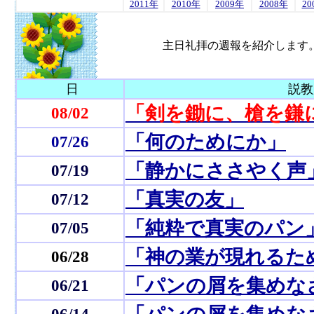
2011年
2010年
2009年
2008年
20
主日礼拝の週報を紹介します
日
説
「剣を鋤に、槍を鎌
08/02
「何のためにか」
07/26
「静かにささやく声
07/19
「真実の友」
07/12
「純粋で真実のパン
07/05
「神の業が現れるた
06/28
「パンの屑を集めな
06/21