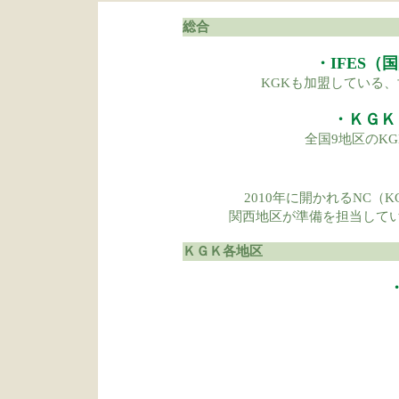
総合
・IFES
KGKも加盟している
・ＫＧＫ
全国9地区のK
2010年に開かれるNC
関西地区が準備を担当して
ＫＧＫ各地区