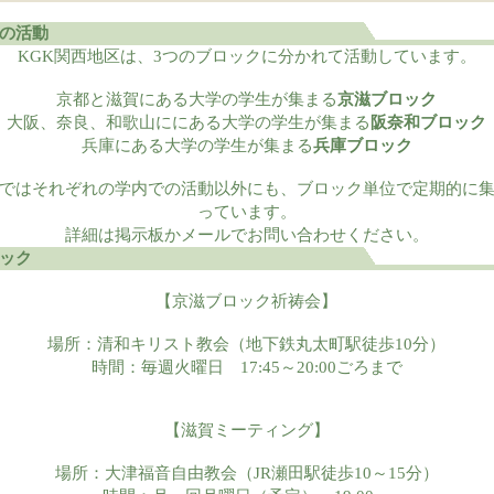
の活動
KGK関西地区は、3つのブロックに分かれて活動しています。
京都と滋賀にある大学の学生が集まる
京滋ブロック
大阪、奈良、和歌山ににある大学の学生が集まる
阪奈和ブロック
兵庫にある大学の学生が集まる
兵庫ブロック
ではそれぞれの学内での活動以外にも、ブロック単位で定期的に
っています。
詳細は掲示板かメールでお問い合わせください。
ック
【京滋ブロック祈祷会】
場所：清和キリスト教会（地下鉄丸太町駅徒歩10分）
時間：毎週火曜日 17:45～20:00ごろまで
【滋賀ミーティング】
場所：大津福音自由教会（JR瀬田駅徒歩10～15分）